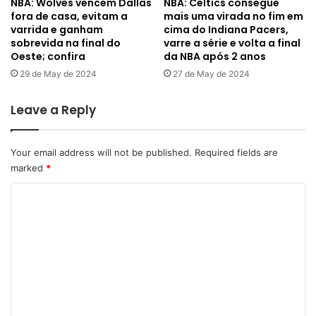
NBA: Wolves vencem Dallas
NBA: Celtics consegue
fora de casa, evitam a
mais uma virada no fim em
varrida e ganham
cima do Indiana Pacers,
sobrevida na final do
varre a série e volta a final
Oeste; confira
da NBA após 2 anos
29 de May de 2024
27 de May de 2024
Leave a Reply
Your email address will not be published.
Required fields are
marked
*
C
o
m
m
e
n