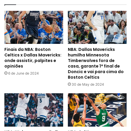
sim
condições
de
atingir
marca
histórica
Finais da NBA: Boston
NBA: Dallas Mavericks
Celtics x Dallas Mavericks:
humilha Minnesota
onde assistir, palpites e
Timberwolves fora de
opiniões
casa, garante 1ª final de
Doncic e vai para cima do
6 de June de 2024
Boston Celtics
30 de May de 2024