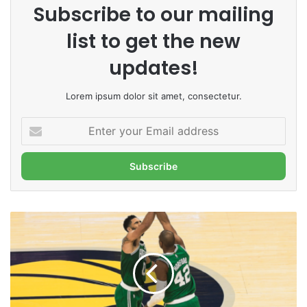
Subscribe to our mailing
list to get the new
updates!
Lorem ipsum dolor sit amet, consectetur.
Enter
your
Email
address
NBA:
Com
show
de
Tatum,
Celtics
vence