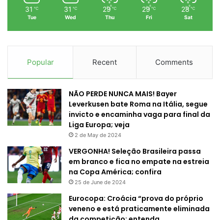
31
31
29
29
28
℃
℃
℃
℃
℃
Tue
Wed
Thu
Fri
Sat
Popular
Recent
Comments
NÃO PERDE NUNCA MAIS! Bayer
Leverkusen bate Roma na Itália, segue
invicto e encaminha vaga para final da
Liga Europa; veja
2 de May de 2024
VERGONHA! Seleção Brasileira passa
em branco e fica no empate na estreia
na Copa América; confira
25 de June de 2024
Eurocopa: Croácia “prova do próprio
veneno e está praticamente eliminada
da competição; entenda