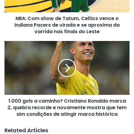
o
Indiana
NBA: Com show de Tatum, Celtics vence o
Pacers
de
Indiana Pacers de virada e se aproxima da
virada
varrida nas finais do Leste
e
se
1.000
aproxima
gols
da
a
varrida
caminho?
nas
Cristiano
finais
Ronaldo
do
marca
Leste
2,
quebra
1.000 gols a caminho? Cristiano Ronaldo marca
recorde
e
2, quebra recorde e novamente mostra que tem
novamente
sim condições de atingir marca histórica
mostra
que
Related Articles
tem