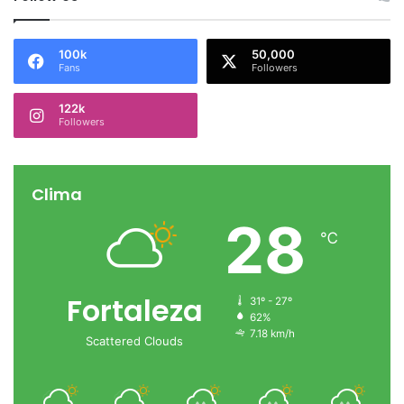
100k
50,000
Fans
Followers
122k
Followers
Clima
28
℃
Fortaleza
31º - 27º
62%
7.18 km/h
Scattered Clouds