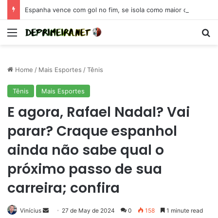
Espanha vence com gol no fim, se isola como maior campeã da Eurocopa e se coloca como candidata para 2026
Menu
Se
Home
/
Mais Esportes
/
Tênis
Tênis
Mais Esportes
E agora, Rafael Nadal? Vai
parar? Craque espanhol
ainda não sabe qual o
próximo passo de sua
carreira; confira
Send
Vinícius
27 de May de 2024
0
158
1 minute read