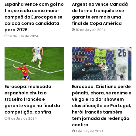
Espanha vence com gol no
Argentina vence Canadá
fim, se isola como maior
de forma tranquila e se
campeã da Eurocopa e se
garante em mais uma
coloca como candidata
final de Copa América
para 2026
10 de July de 2024
14 de July de 2024
Eurocopa: molecada
Eurocopa: Cristiano perde
espanhola chuta o
pênalti, chora, se redime e
traseiro francês e
vê goleiro dar show em
garante vaga na final da
classificação de Portugal;
competição; confira
herói francês também
tem jornada de redenção;
9 de July de 2024
confira
1 de July de 2024