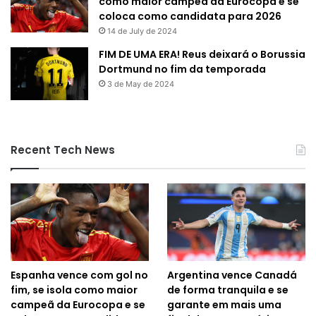
como maior campeã da Eurocopa e se
coloca como candidata para 2026
14 de July de 2024
FIM DE UMA ERA! Reus deixará o Borussia
Dortmund no fim da temporada
3 de May de 2024
Recent Tech News
Espanha vence com gol no
Argentina vence Canadá
fim, se isola como maior
de forma tranquila e se
campeã da Eurocopa e se
garante em mais uma