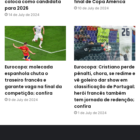
coloca como candidata
final de Copa América
para 2026
10 de July de 2024
14 de July de 2024
Eurocopa: molecada
Eurocopa: Cristiano perde
espanhola chuta o
pênalti, chora, se redime e
traseiro francês e
vê goleiro dar show em
garante vaga na final da
classificação de Portugal;
competição; confira
herói francês também
tem jornada de redenção;
9 de July de 2024
confira
1 de July de 2024