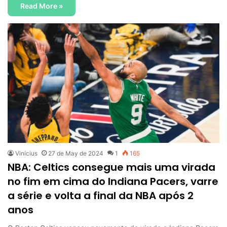
Read More »
Vinícius
27 de May de 2024
1
165
NBA: Celtics consegue mais uma virada
no fim em cima do Indiana Pacers, varre
a série e volta a final da NBA após 2
anos