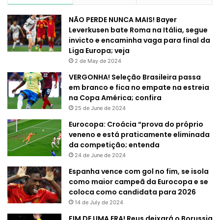
NÃO PERDE NUNCA MAIS! Bayer
Leverkusen bate Roma na Itália, segue
invicto e encaminha vaga para final da
Liga Europa; veja
2 de May de 2024
VERGONHA! Seleção Brasileira passa
em branco e fica no empate na estreia
na Copa América; confira
25 de June de 2024
Eurocopa: Croácia “prova do próprio
veneno e está praticamente eliminada
da competição; entenda
24 de June de 2024
Espanha vence com gol no fim, se isola
como maior campeã da Eurocopa e se
coloca como candidata para 2026
14 de July de 2024
FIM DE UMA ERA! Reus deixará o Borussia