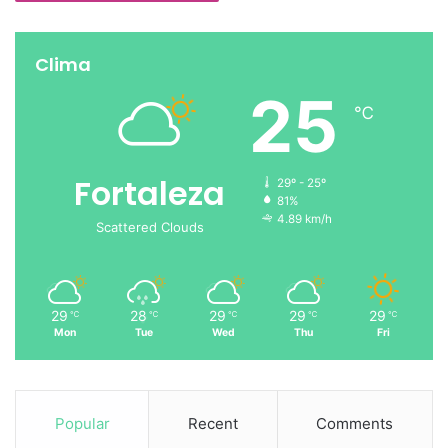
Clima
25
℃
Fortaleza
29º - 25º
81%
4.89 km/h
Scattered Clouds
29
28
29
29
29
℃
℃
℃
℃
℃
Mon
Tue
Wed
Thu
Fri
Popular
Recent
Comments