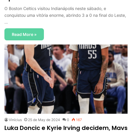
O Boston Celtics visitou Indianápolis neste sábado, e
conquistou uma vitória enorme, abrindo 3 a 0 na final do Leste,
…
Read More »
Vinícius
25 de May de 2024
0
167
Luka Doncic e Kyrie Irving decidem, Mavs