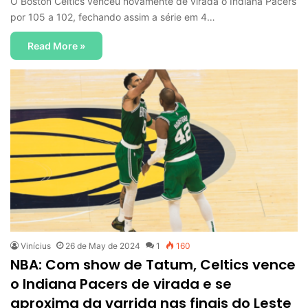
O Boston Celtics venceu novamente de virada o Indiana Pacers
por 105 a 102, fechando assim a série em 4…
Read More »
Vinícius
26 de May de 2024
1
160
NBA: Com show de Tatum, Celtics vence
o Indiana Pacers de virada e se
aproxima da varrida nas finais do Leste