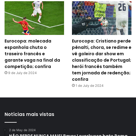
Eurocopa: molecada
Eurocopa: Cristiano perde
espanhola chuta o
pênalti, chora, se redime e
traseiro francês e
vê goleiro dar show em
garante vaga na final da
classificação de Portugal;
competição; confira
herói francês também
tem jornada de redenção;
9 de July de 2024
confira
1 de July de 2024
Notícias mais vistas
2 de May de 2024
NÃO PERDE NUNCA MAIS! Bayer Leverkusen bate Roma