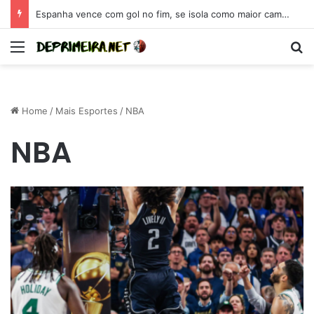
Espanha vence com gol no fim, se isola como maior campeã da Eurocopa e se coloca como candidata para 2026
Menu
S
Home
/
Mais Esportes
/
NBA
NBA