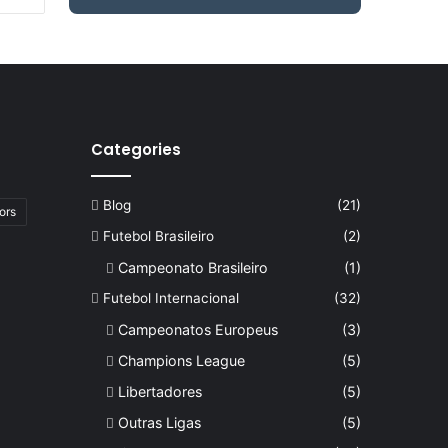
e
a
r
c
h
f
o
Categories
r
:
Blog
(21)
ors
Futebol Brasileiro
(2)
Campeonato Brasileiro
(1)
Futebol Internacional
(32)
Campeonatos Europeus
(3)
Champions League
(5)
Libertadores
(5)
Outras Ligas
(5)