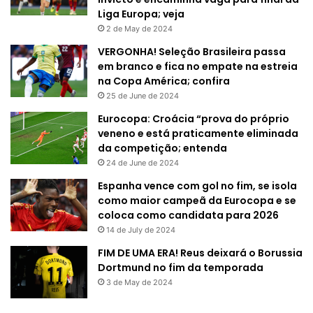
Liga Europa; veja
2 de May de 2024
VERGONHA! Seleção Brasileira passa
em branco e fica no empate na estreia
na Copa América; confira
25 de June de 2024
Eurocopa: Croácia “prova do próprio
veneno e está praticamente eliminada
da competição; entenda
24 de June de 2024
Espanha vence com gol no fim, se isola
como maior campeã da Eurocopa e se
coloca como candidata para 2026
14 de July de 2024
FIM DE UMA ERA! Reus deixará o Borussia
Dortmund no fim da temporada
3 de May de 2024