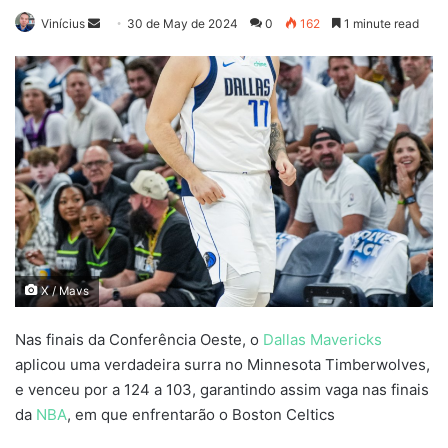
Send
Vinícius
30 de May de 2024
0
162
1 minute read
an
email
X / Mavs
Nas finais da Conferência Oeste, o
Dallas Mavericks
aplicou uma verdadeira surra no Minnesota Timberwolves,
e venceu por a 124 a 103, garantindo assim vaga nas finais
da
NBA
, em que enfrentarão o Boston Celtics