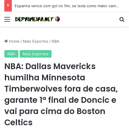
Espanha vence com gol no fim, se isola como maior campeã da Eurocopa e se coloca como candidata para 2026
Menu
Se
Home
/
Mais Esportes
/
NBA
NBA
Mais Esportes
NBA: Dallas Mavericks
humilha Minnesota
Timberwolves fora de casa,
garante 1ª final de Doncic e
vai para cima do Boston
Celtics