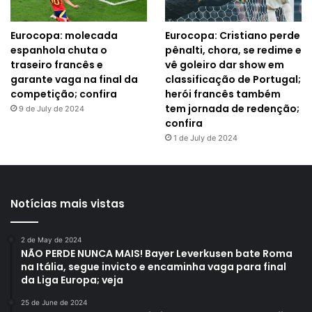
Eurocopa: molecada
Eurocopa: Cristiano perde
espanhola chuta o
pênalti, chora, se redime e
traseiro francês e
vê goleiro dar show em
garante vaga na final da
classificação de Portugal;
competição; confira
herói francês também
tem jornada de redenção;
9 de July de 2024
confira
1 de July de 2024
Notícias mais vistas
2 de May de 2024
NÃO PERDE NUNCA MAIS! Bayer Leverkusen bate Roma
na Itália, segue invicto e encaminha vaga para final
da Liga Europa; veja
25 de June de 2024