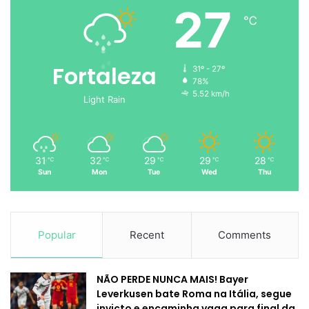
27
℃
Fortaleza
31º - 27º
78%
5.52 km/h
Light Rain
31
32
29
29
28
℃
℃
℃
℃
℃
Sun
Mon
Tue
Wed
Thu
Popular
Recent
Comments
NÃO PERDE NUNCA MAIS! Bayer
Leverkusen bate Roma na Itália, segue
invicto e encaminha vaga para final da