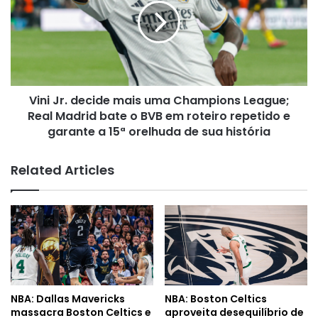
Oeste;
mais
confira
uma
Champions
League;
Real
Madrid
Vini Jr. decide mais uma Champions League;
bate
o
Real Madrid bate o BVB em roteiro repetido e
BVB
garante a 15ª orelhuda de sua história
em
roteiro
Related Articles
repetido
e
garante
a
15ª
orelhuda
de
sua
história
NBA: Dallas Mavericks
NBA: Boston Celtics
massacra Boston Celtics e
aproveita desequilíbrio de