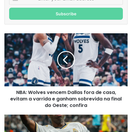
your
Email
address
NBA:
Wolves
vencem
Dallas
fora
de
casa,
evitam
a
NBA: Wolves vencem Dallas fora de casa,
varrida
e
evitam a varrida e ganham sobrevida na final
ganham
do Oeste; confira
sobrevida
na
Vini
final
Jr.
do
decide