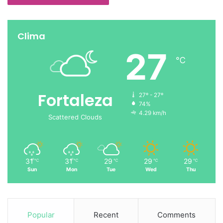
Clima
27
℃
Fortaleza
27º - 27º
74%
4.29 km/h
Scattered Clouds
31
31
29
29
29
℃
℃
℃
℃
℃
Sun
Mon
Tue
Wed
Thu
Popular
Recent
Comments