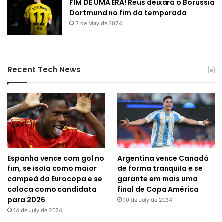
FIM DE UMA ERA! Reus deixará o Borussia
Dortmund no fim da temporada
3 de May de 2024
Recent Tech News
Espanha vence com gol no
Argentina vence Canadá
fim, se isola como maior
de forma tranquila e se
campeã da Eurocopa e se
garante em mais uma
coloca como candidata
final de Copa América
para 2026
10 de July de 2024
14 de July de 2024