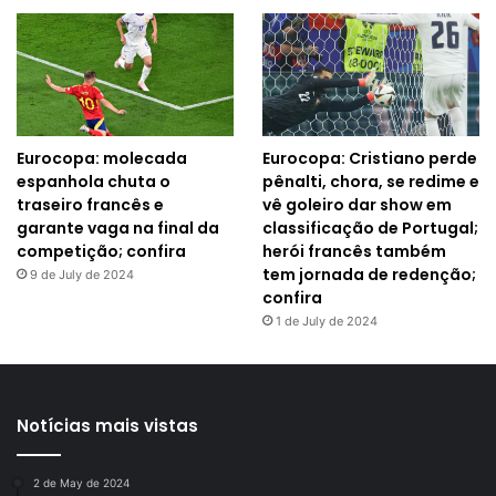
Eurocopa: molecada
Eurocopa: Cristiano perde
espanhola chuta o
pênalti, chora, se redime e
traseiro francês e
vê goleiro dar show em
garante vaga na final da
classificação de Portugal;
competição; confira
herói francês também
tem jornada de redenção;
9 de July de 2024
confira
1 de July de 2024
Notícias mais vistas
2 de May de 2024