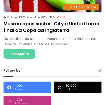
Futebol Internacional
Vinícius
21 de April de 2024
0
155
Mesmo após sustos, City e United farão
final da Copa da Inglaterra
Os dois times da cidade de Manchester farão a final da final da
Copa da Inglaterra. United e City sofreram,…
Read More »
Follow Us
100k
50,000
Fans
Followers
122k
Followers