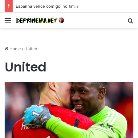
Espanha vence com gol no fim, se isola como maior campeã da Eurocopa e se coloca como candidata para 2026
Menu
S
Home
/
United
United