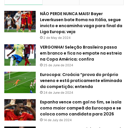
NÃO PERDE NUNCA MAIS! Bayer
Leverkusen bate Roma na Itália, segue
invicto e encaminha vaga para final da
Liga Europa; veja
2 de May de 2024
VERGONHA! Seleção Brasileira passa
em branco e fica no empate na estreia
na Copa América; confira
25 de June de 2024
Eurocopa: Croácia “prova do próprio
veneno e está praticamente eliminada
da competição; entenda
24 de June de 2024
Espanha vence com gol no fim, se isola
como maior campeã da Eurocopa e se
coloca como candidata para 2026
14 de July de 2024