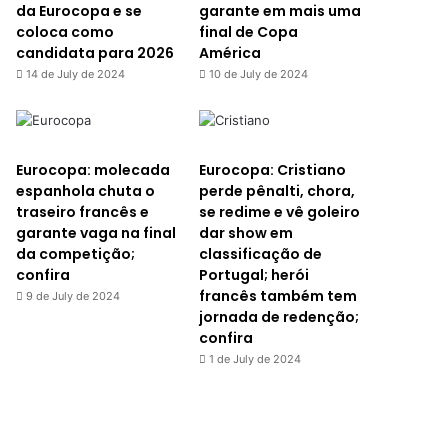
da Eurocopa e se
garante em mais uma
coloca como
final de Copa
candidata para 2026
América
14 de July de 2024
10 de July de 2024
Eurocopa: molecada
Eurocopa: Cristiano
espanhola chuta o
perde pênalti, chora,
traseiro francês e
se redime e vê goleiro
garante vaga na final
dar show em
da competição;
classificação de
confira
Portugal; herói
francês também tem
9 de July de 2024
jornada de redenção;
confira
1 de July de 2024