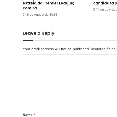
estreia da Premier League;
candidata 
confira
14 de July de
16 de August de 2024
Leave a Reply
Your email address will not be published.
Required fields
C
o
m
m
e
n
t
*
Name
*