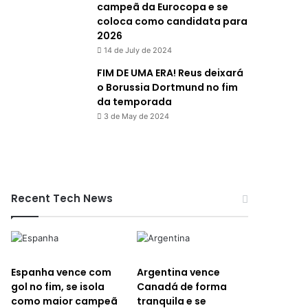
campeã da Eurocopa e se
coloca como candidata para
2026
14 de July de 2024
FIM DE UMA ERA! Reus deixará
o Borussia Dortmund no fim
da temporada
3 de May de 2024
Recent Tech News
Espanha vence com
Argentina vence
gol no fim, se isola
Canadá de forma
como maior campeã
tranquila e se