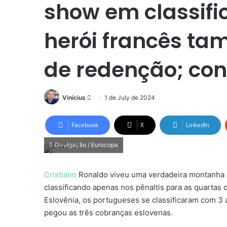
show em classifi
herói francês t
de redenção; con
Send
Vinícius
1 de July de 2024
an
email
Facebook
X
LinkedIn
Divulgação / Eurocopa
Cristiano
Ronaldo viveu uma verdadeira montanha 
classificando apenas nos pênaltis para as quartas d
Eslovênia, os portugueses se classificaram com 3 
pegou as três cobranças eslovenas.