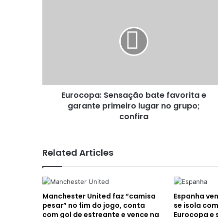
Eurocopa:
Sensação
bate
favorita
e
garante
primeiro
lugar
no
Eurocopa: Sensação bate favorita e
grupo;
confira
garante primeiro lugar no grupo;
confira
Related Articles
Manchester United faz “camisa
Espanha ven
pesar” no fim do jogo, conta
se isola co
com gol de estreante e vence na
Eurocopa e 