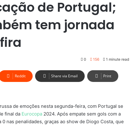
cação de Portugal;
ambém tem jornada
fira
0
156
1 minute read
Reddit
Share via Email
Print
russa de emoções nesta segunda-feira, com Portugal se
e final da
Eurocopa
2024. Após empate sem gols com a
a 0 nas penalidades, graças ao show de Diogo Costa, que