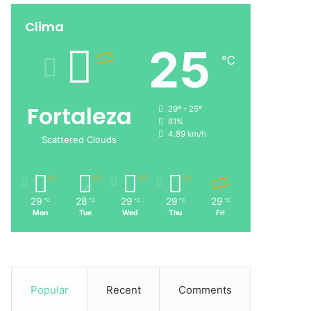
Clima
25
℃
Fortaleza
29º - 25º
81%
4.89 km/h
Scattered Clouds
29
28
29
29
29
℃
℃
℃
℃
℃
Mon
Tue
Wed
Thu
Fri
Popular
Recent
Comments