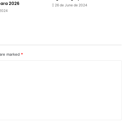
para 2026
26 de June de 2024
 2024
 are marked
*