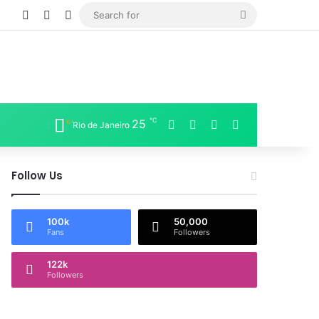
Log In
Sidebar
Switch skin
Search
for
℃
Facebook
X
LinkedIn
Instagram
25
Rio de Janeiro
Follow Us
100k
50,000
Fans
Followers
122k
Followers