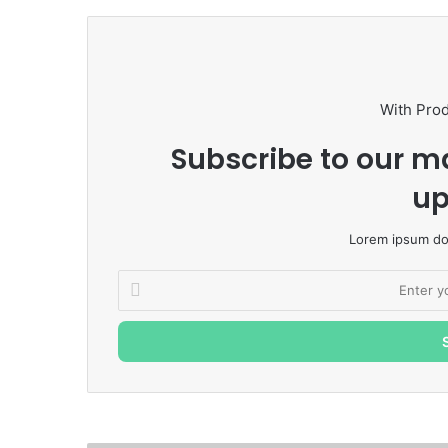
With Pro
Subscribe to our ma
up
Lorem ipsum dol
Enter
your
Email
address