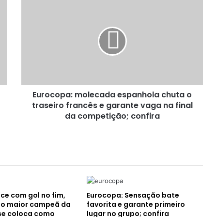
Eurocopa:
molecada
espanhola
chuta
o
traseiro
francês
e
garante
Eurocopa: molecada espanhola chuta o
vaga
na
traseiro francês e garante vaga na final
final
da competição; confira
da
competição;
confira
ce com gol no fim,
Eurocopa: Sensação bate
mo maior campeã da
favorita e garante primeiro
se coloca como
lugar no grupo; confira