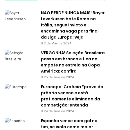
NÃO PERDE NUNCA MAIS! Bayer
Leverkusen bate Roma na
Itália, segue invicto e
encaminha vaga para final
da Liga Europa; veja
2 de May de 2024
VERGONHA! Seleção Brasileira
passa em branco e fica no
empate na estreia na Copa
América; confira
25 de June de 2024
Eurocopa: Croácia “prova do
próprio veneno e está
praticamente eliminada da
competição; entenda
24 de June de 2024
Espanha vence com gol no
fim, se isola como maior