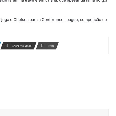
sbarraram na trave e em Onana, que apesar da falha no gol
 e joga o Chelsea para a Conference League, competição de
Share via Email
Print