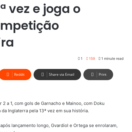
ª vez e joga o
ompetição
ira
1
159
1 minute read
Reddit
Share via Email
Print
r 2 a 1, com gols de Garnacho e Mainoo, com Doku
da Inglaterra pela 13ª vez em sua história.
 após lançamento longo, Gvardiol e Ortega se enrolaram,