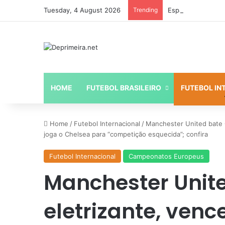
Tuesday, 4 August 2026
Trending
HOME
FUTEBOL BRASILEIRO
FUTEBOL IN
Home
/
Futebol Internacional
/
Manchester United bate C
joga o Chelsea para “competição esquecida”; confira
Futebol Internacional
Campeonatos Europeus
Manchester Unite
eletrizante, ven