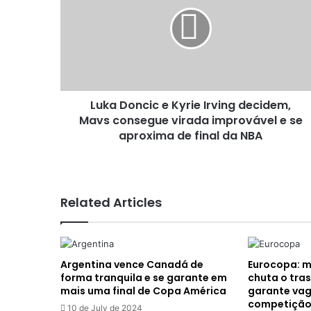
e
Kyrie
Irving
decidem,
Mavs
consegue
virada
Luka Doncic e Kyrie Irving decidem,
improvável
e
Mavs consegue virada improvável e se
se
aproxima de final da NBA
aproxima
de
final
da
Related Articles
NBA
Argentina vence Canadá de
Eurocopa: 
forma tranquila e se garante em
chuta o tras
mais uma final de Copa América
garante vag
competição;
10 de July de 2024