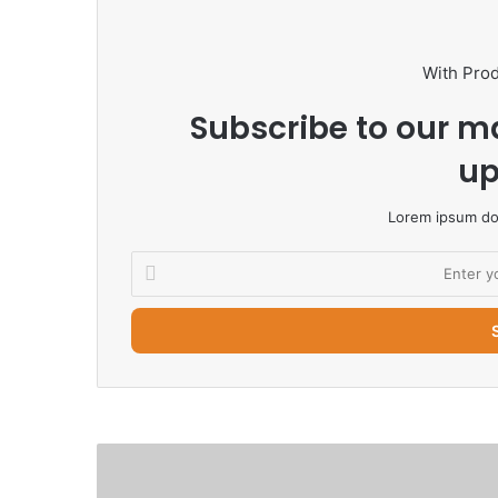
With Pro
Subscribe to our ma
up
Lorem ipsum dol
Enter
your
Email
address
Luka
Doncic