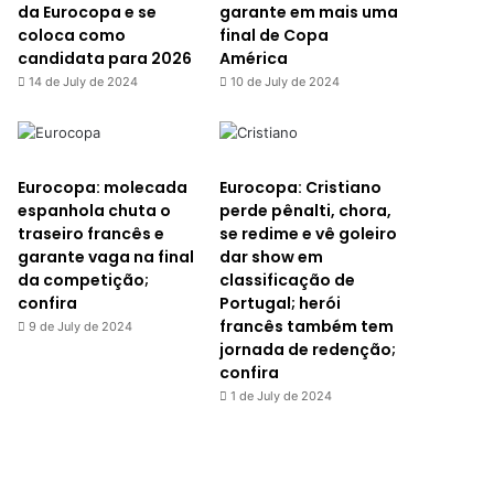
da Eurocopa e se
garante em mais uma
coloca como
final de Copa
candidata para 2026
América
14 de July de 2024
10 de July de 2024
Eurocopa: molecada
Eurocopa: Cristiano
espanhola chuta o
perde pênalti, chora,
traseiro francês e
se redime e vê goleiro
garante vaga na final
dar show em
da competição;
classificação de
confira
Portugal; herói
francês também tem
9 de July de 2024
jornada de redenção;
confira
1 de July de 2024