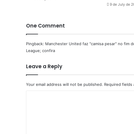
9 de July de 
One Comment
Pingback:
Manchester United faz "camisa pesar" no fim d
League; confira
Leave a Reply
Your email address will not be published.
Required fields
C
o
m
m
e