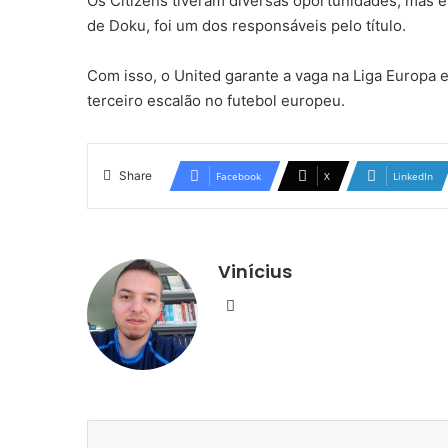
Os Citizens tiveram diversas oportunidades, mas e
de Doku, foi um dos responsáveis pelo título.
Com isso, o United garante a vaga na Liga Europa
terceiro escalão no futebol europeu.
Share
Facebook
X
LinkedIn
Vinícius
Website