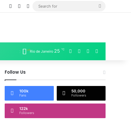
Log In
Sidebar
Switch skin
Search
for
℃
Facebook
X
LinkedIn
Instagram
25
Rio de Janeiro
Follow Us
100k
50,000
Fans
Followers
122k
Followers