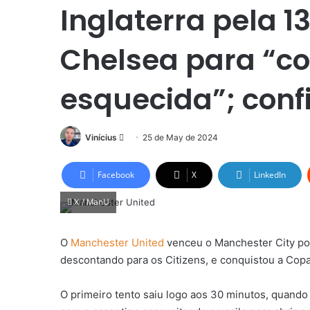
Inglaterra pela 13
Chelsea para “c
esquecida”; conf
Send
Vinícius
25 de May de 2024
an
email
Facebook
X
LinkedIn
X / ManU
O
Manchester United
venceu o Manchester City po
descontando para os Citizens, e conquistou a Copa 
O primeiro tento saiu logo aos 30 minutos, quando