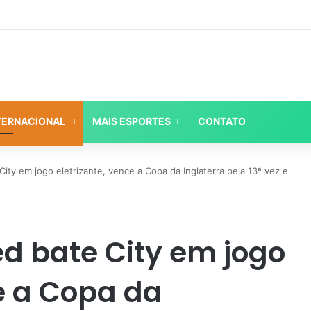
Espanha vence com gol no fim, se isola como maior campeã da Eurocopa e se coloca como candidata para 2026
TERNACIONAL
MAIS ESPORTES
CONTATO
ity em jogo eletrizante, vence a Copa da Inglaterra pela 13ª vez e
d bate City em jogo
ce a Copa da