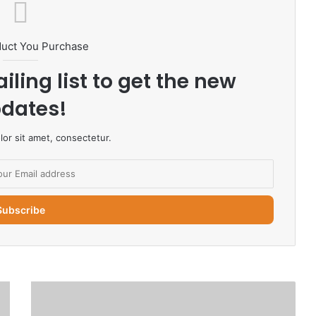
duct You Purchase
iling list to get the new
dates!
or sit amet, consectetur.
Bayer
Leverkusen