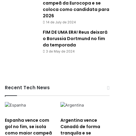
campeã da Eurocopa e se
coloca como candidata para
2026
14 de July de 2024
FIM DE UMA ERA! Reus deixará
o Borussia Dortmund no fim
da temporada
3 de May de 2024
Recent Tech News
Espanha vence com
Argentina vence
gol no fim, se isola
Canadá de forma
como maior campeã
tranquila e se