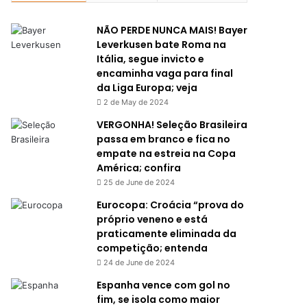
NÃO PERDE NUNCA MAIS! Bayer
Leverkusen bate Roma na
Itália, segue invicto e
encaminha vaga para final
da Liga Europa; veja
2 de May de 2024
VERGONHA! Seleção Brasileira
passa em branco e fica no
empate na estreia na Copa
América; confira
25 de June de 2024
Eurocopa: Croácia “prova do
próprio veneno e está
praticamente eliminada da
competição; entenda
24 de June de 2024
Espanha vence com gol no
fim, se isola como maior