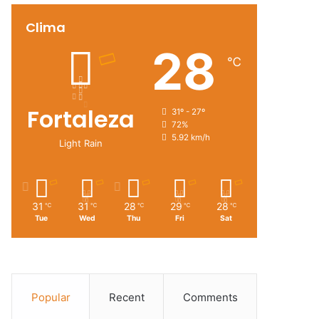
Clima
28
℃
Fortaleza
31º - 27º
72%
5.92 km/h
Light Rain
31
31
28
29
28
℃
℃
℃
℃
℃
Tue
Wed
Thu
Fri
Sat
Popular
Recent
Comments