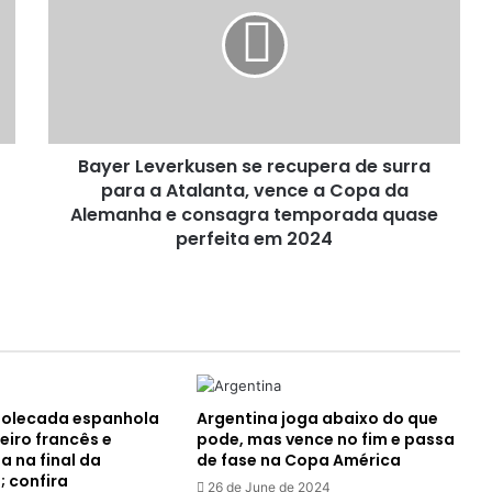
se
recupera
de
surra
para
a
Atalanta,
Bayer Leverkusen se recupera de surra
vence
a
para a Atalanta, vence a Copa da
Copa
Alemanha e consagra temporada quase
da
perfeita em 2024
Alemanha
e
consagra
temporada
quase
perfeita
em
molecada espanhola
Argentina joga abaixo do que
2024
eiro francês e
pode, mas vence no fim e passa
a na final da
de fase na Copa América
 confira
26 de June de 2024