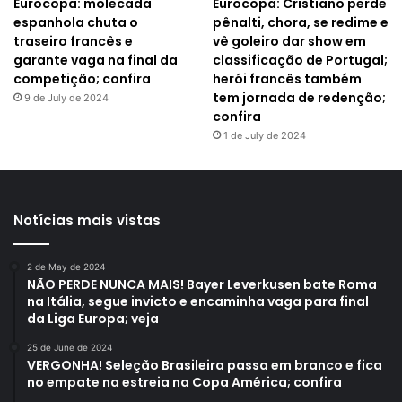
Eurocopa: molecada
Eurocopa: Cristiano perde
espanhola chuta o
pênalti, chora, se redime e
traseiro francês e
vê goleiro dar show em
garante vaga na final da
classificação de Portugal;
competição; confira
herói francês também
tem jornada de redenção;
9 de July de 2024
confira
1 de July de 2024
Notícias mais vistas
2 de May de 2024
NÃO PERDE NUNCA MAIS! Bayer Leverkusen bate Roma
na Itália, segue invicto e encaminha vaga para final
da Liga Europa; veja
25 de June de 2024
VERGONHA! Seleção Brasileira passa em branco e fica
no empate na estreia na Copa América; confira