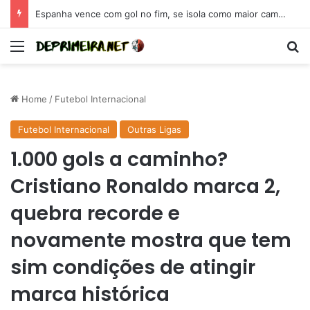
Espanha vence com gol no fim, se isola como maior campeã da Eurocopa e se coloca como candidata para 2026
Menu
Se
Home
/
Futebol Internacional
Futebol Internacional
Outras Ligas
1.000 gols a caminho?
Cristiano Ronaldo marca 2,
quebra recorde e
novamente mostra que tem
sim condições de atingir
marca histórica