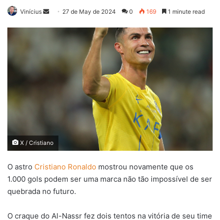
Send
Vinícius
27 de May de 2024
0
169
1 minute read
an
email
X / Cristiano
O astro
Cristiano Ronaldo
mostrou novamente que os
1.000 gols podem ser uma marca não tão impossível de ser
quebrada no futuro.
O craque do Al-Nassr fez dois tentos na vitória de seu time