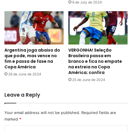
9 de July de 2024
Argentina joga abaixo do
VERGONHA! Seleção
que pode, mas vence no
Brasileira passa em
fim e passa de fase na
branco e fica no empate
Copa América
na estreia na Copa
América; confira
26 de June de 2024
25 de June de 2024
Leave a Reply
Your email address will not be published.
Required fields are
marked
*
C