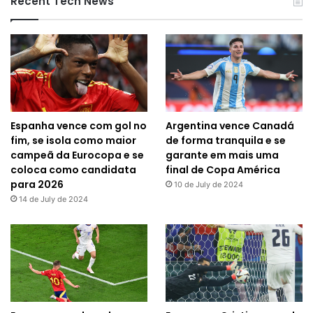
Recent Tech News
Espanha vence com gol no
Argentina vence Canadá
fim, se isola como maior
de forma tranquila e se
campeã da Eurocopa e se
garante em mais uma
coloca como candidata
final de Copa América
para 2026
10 de July de 2024
14 de July de 2024