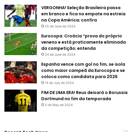
VERGONHA! Seleção Brasileira passa
em branco e fica no empate na estreia
na Copa América; confira
25 de June de 2024
Eurocopa: Croácia “prova do próprio
veneno e está praticamente eliminada
da competição; entenda
24 de June de 2024
Espanha vence com gol no fim, se isola
como maior campeã da Eurocopa e se
coloca como candidata para 2026
14 de July de 2024
FIM DE UMA ERA! Reus deixará o Borussia
Dortmund no fim da temporada
3 de May de 2024