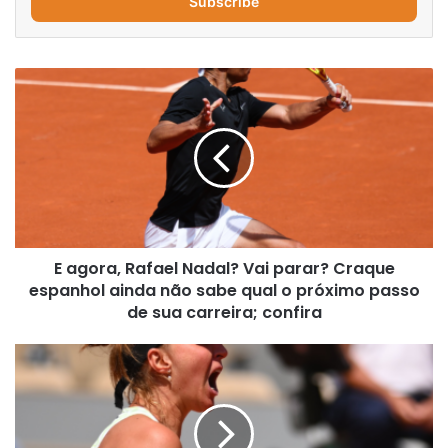
address
E
agora,
Rafael
Nadal?
Vai
parar?
Craque
espanhol
ainda
E agora, Rafael Nadal? Vai parar? Craque
não
sabe
espanhol ainda não sabe qual o próximo passo
qual
de sua carreira; confira
o
próximo
Roland
passo
Garros:
de
com
sua
4
carreira;
eliminações,