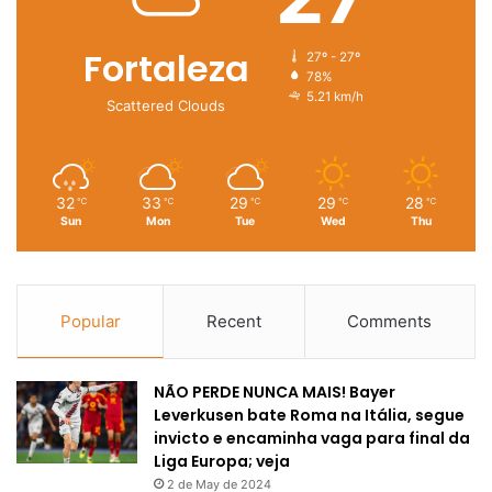
Fortaleza
27º - 27º
78%
5.21 km/h
Scattered Clouds
32
33
29
29
28
℃
℃
℃
℃
℃
Sun
Mon
Tue
Wed
Thu
Popular
Recent
Comments
NÃO PERDE NUNCA MAIS! Bayer
Leverkusen bate Roma na Itália, segue
invicto e encaminha vaga para final da
Liga Europa; veja
2 de May de 2024