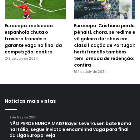
Eurocopa: molecada
Eurocopa: Cristiano perde
espanhola chuta o
pênalti, chora, se redime e
traseiro francês e
vê goleiro dar show em
garante vaga na final da
classificação de Portugal;
competição; confira
herói francês também
tem jornada de redenção;
9 de July de 2024
confira
1 de July de 2024
Notícias mais vistas
2 de May de 2024
NÃO PERDE NUNCA MAIS! Bayer Leverkusen bate Roma
na Itália, segue invicto e encaminha vaga para final
da Liga Europa; veja