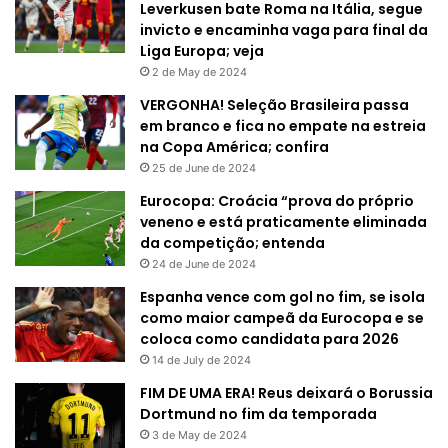
Leverkusen bate Roma na Itália, segue
invicto e encaminha vaga para final da
Liga Europa; veja
2 de May de 2024
VERGONHA! Seleção Brasileira passa
em branco e fica no empate na estreia
na Copa América; confira
25 de June de 2024
Eurocopa: Croácia “prova do próprio
veneno e está praticamente eliminada
da competição; entenda
24 de June de 2024
Espanha vence com gol no fim, se isola
como maior campeã da Eurocopa e se
coloca como candidata para 2026
14 de July de 2024
FIM DE UMA ERA! Reus deixará o Borussia
Dortmund no fim da temporada
3 de May de 2024