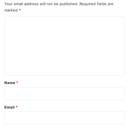
Your email address will not be published.
Required fields are
marked
*
C
o
m
m
e
n
t
*
Name
*
Email
*