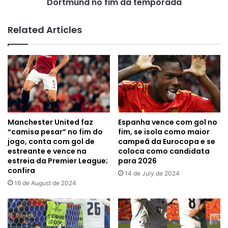
fim
Dortmund no fim da temporada
da
temporada
Related Articles
Manchester United faz
Espanha vence com gol no
“camisa pesar” no fim do
fim, se isola como maior
jogo, conta com gol de
campeã da Eurocopa e se
estreante e vence na
coloca como candidata
estreia da Premier League;
para 2026
confira
14 de July de 2024
16 de August de 2024