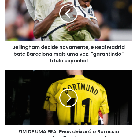
novamente,
e
Real
Madrid
bate
Barcelona
mais
Bellingham decide novamente, e Real Madrid
uma
vez,
bate Barcelona mais uma vez, "garantindo"
"garantindo"
título espanhol
título
espanhol
FIM
DE
UMA
ERA!
Reus
deixará
o
Borussia
Dortmund
FIM DE UMA ERA! Reus deixará o Borussia
no