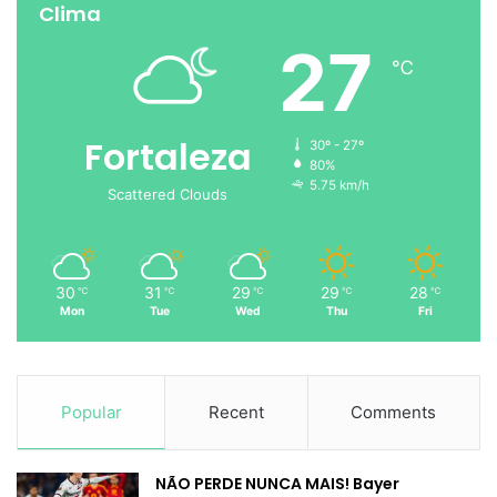
Clima
27
℃
Fortaleza
30º - 27º
80%
5.75 km/h
Scattered Clouds
30
31
29
29
28
℃
℃
℃
℃
℃
Mon
Tue
Wed
Thu
Fri
Popular
Recent
Comments
NÃO PERDE NUNCA MAIS! Bayer