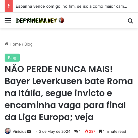
Espanha vence com gol no fim, se isola como maior campeã da Eurocopa e se coloca como candidata para 2026
Menu
Se
Home
/
Blog
Blog
NÃO PERDE NUNCA MAIS!
Bayer Leverkusen bate Roma
na Itália, segue invicto e
encaminha vaga para final
da Liga Europa; veja
Send
Vinícius
2 de May de 2024
1
287
1 minute read