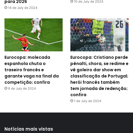
para 2026
10 de July de 2024
14 de July de 2024
Eurocopa: molecada
Eurocopa: Cristiano perde
espanhola chuta o
pênalti, chora, se redime e
traseiro francês e
vê goleiro dar show em
garante vaga na final da
classificação de Portugal;
competição; confira
herói francês também
tem jornada de redenção;
9 de July de 2024
confira
1 de July de 2024
Notícias mais vistas