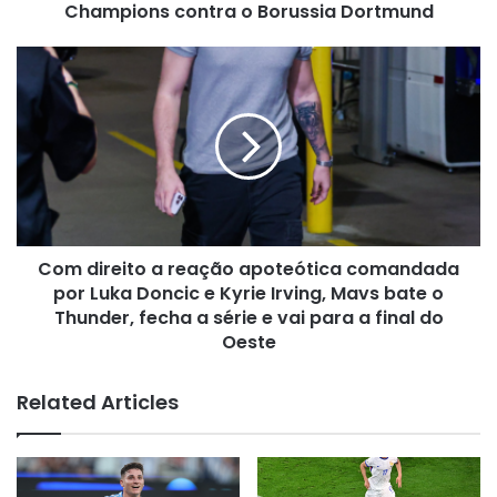
e
Champions contra o Borussia Dortmund
decide
a
Com
Champions
direito
contra
a
o
reação
Borussia
apoteótica
Dortmund
comandada
por
Luka
Doncic
Com direito a reação apoteótica comandada
e
Kyrie
por Luka Doncic e Kyrie Irving, Mavs bate o
Irving,
Thunder, fecha a série e vai para a final do
Mavs
Oeste
bate
o
Related Articles
Thunder,
fecha
a
série