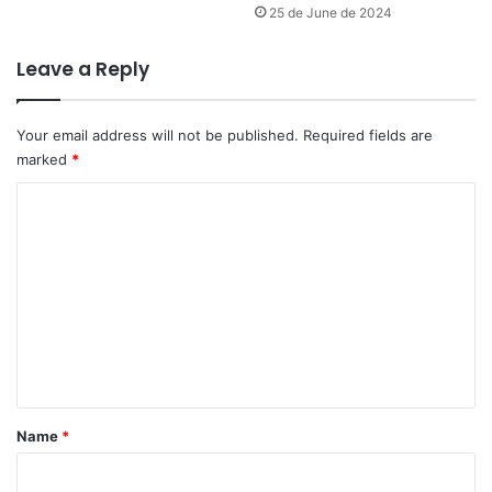
25 de June de 2024
Leave a Reply
Your email address will not be published.
Required fields are
marked
*
C
o
m
m
e
n
t
*
Name
*