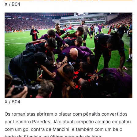
X / B04
X / B04
Os romanistas abriram o placar com pênaltis convertidos
por Leandro Paredes. Já o atual campeão alemão empatou
com um gol contra de Mancini, e também com um belo
tento de Stanisic, no último segundo de jogo.