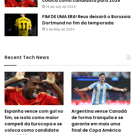
coloca como candidata para 2026
14 de July de 2024
FIM DE UMA ERA! Reus deixará o Borussia
Dortmund no fim da temporada
3 de May de 2024
Recent Tech News
Espanha vence com gol no
Argentina vence Canadá
fim, se isola como maior
de forma tranquila e se
campeã da Eurocopa e se
garante em mais uma
coloca como candidata
final de Copa América