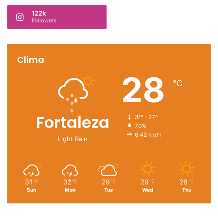
122k
Followers
Clima
28
℃
Fortaleza
31º - 27º
70%
6.42 km/h
Light Rain
31
32
29
29
28
℃
℃
℃
℃
℃
Sun
Mon
Tue
Wed
Thu