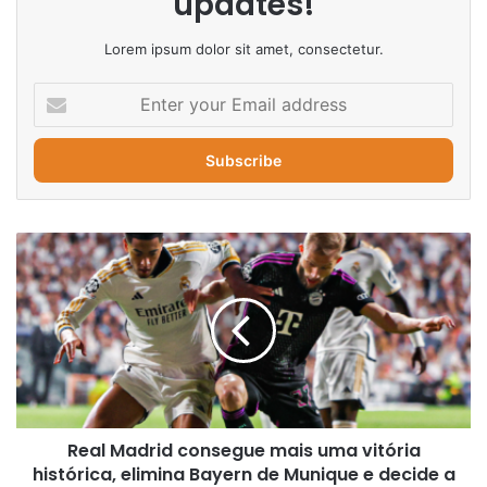
updates!
Lorem ipsum dolor sit amet, consectetur.
Enter
your
Email
address
Real
Madrid
consegue
mais
uma
vitória
histórica,
elimina
Bayern
Real Madrid consegue mais uma vitória
de
Munique
histórica, elimina Bayern de Munique e decide a