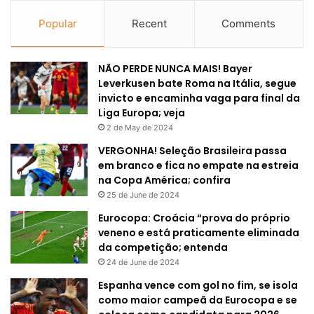
Popular
Recent
Comments
NÃO PERDE NUNCA MAIS! Bayer
Leverkusen bate Roma na Itália, segue
invicto e encaminha vaga para final da
Liga Europa; veja
2 de May de 2024
VERGONHA! Seleção Brasileira passa
em branco e fica no empate na estreia
na Copa América; confira
25 de June de 2024
Eurocopa: Croácia “prova do próprio
veneno e está praticamente eliminada
da competição; entenda
24 de June de 2024
Espanha vence com gol no fim, se isola
como maior campeã da Eurocopa e se