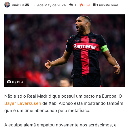
Send
Vinícius
9 de May de 2024
0
159
1 minute read
an
email
X / B04
Não é só o Real Madrid que possui um pacto na Europa. O
Bayer Leverkusen
de Xabi Alonso está mostrando também
que é um time abençoado pelo metafísico.
A equipe alemã empatou novamente nos acréscimos, e