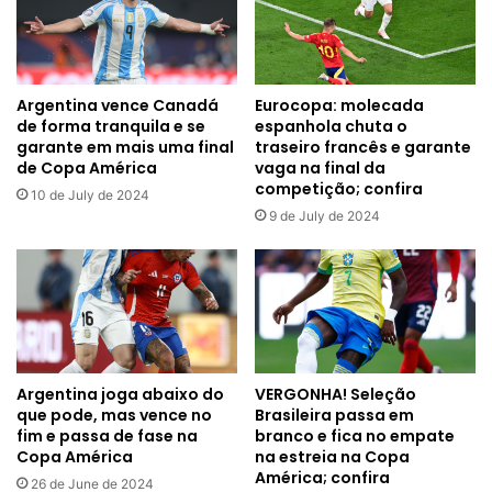
e
vai
para
a
final
Argentina vence Canadá
Eurocopa: molecada
do
de forma tranquila e se
espanhola chuta o
Oeste
garante em mais uma final
traseiro francês e garante
de Copa América
vaga na final da
competição; confira
10 de July de 2024
9 de July de 2024
Argentina joga abaixo do
VERGONHA! Seleção
que pode, mas vence no
Brasileira passa em
fim e passa de fase na
branco e fica no empate
Copa América
na estreia na Copa
América; confira
26 de June de 2024