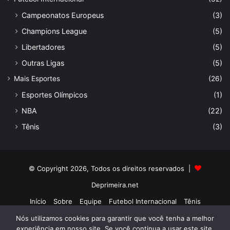
Campeonatos Europeus
(3)
Champions League
(5)
Libertadores
(5)
Outras Ligas
(5)
Mais Esportes
(26)
Esportes Olímpicos
(1)
NBA
(22)
Tênis
(3)
© Copyright 2026, Todos os direitos reservados |
Deprimeira.net
Início
Sobre
Equipe
Futebol Internacional
Tênis
Nós utilizamos cookies para garantir que você tenha a melhor
Facebook
X
LinkedIn
Instagram
experiência em nosso site. Se você continua a usar este site,