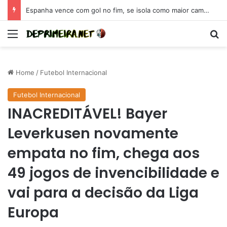
Espanha vence com gol no fim, se isola como maior campeã da Eurocopa e se coloca como candidata para 2026
Menu
Se
Home
/
Futebol Internacional
Futebol Internacional
INACREDITÁVEL! Bayer
Leverkusen novamente
empata no fim, chega aos
49 jogos de invencibilidade e
vai para a decisão da Liga
Europa