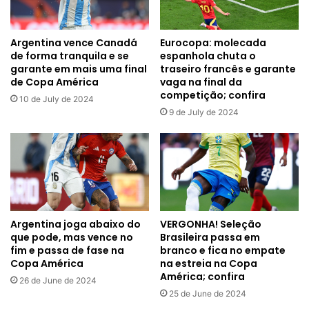
veja
Argentina vence Canadá
Eurocopa: molecada
de forma tranquila e se
espanhola chuta o
garante em mais uma final
traseiro francês e garante
de Copa América
vaga na final da
competição; confira
10 de July de 2024
9 de July de 2024
Argentina joga abaixo do
VERGONHA! Seleção
que pode, mas vence no
Brasileira passa em
fim e passa de fase na
branco e fica no empate
Copa América
na estreia na Copa
América; confira
26 de June de 2024
25 de June de 2024