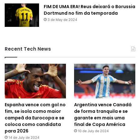
FIM DE UMA ERA! Reus deixará o Borussia
Dortmund no fim da temporada
3 de May de 2024
Recent Tech News
Espanha vence com gol no
Argentina vence Canadá
fim, se isola como maior
de forma tranquila e se
campeã da Eurocopa e se
garante em mais uma
coloca como candidata
final de Copa América
para 2026
10 de July de 2024
14 de July de 2024