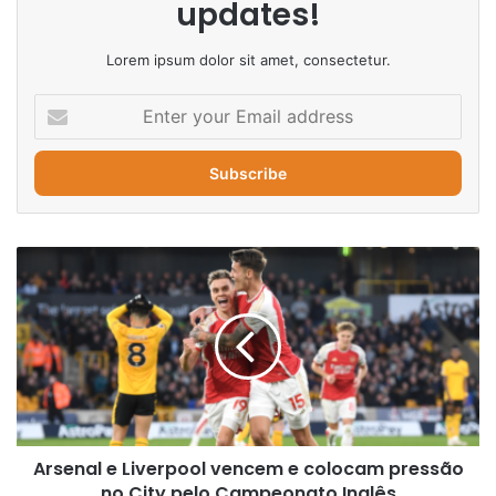
updates!
Lorem ipsum dolor sit amet, consectetur.
Enter
your
Email
address
Arsenal
e
Liverpool
vencem
e
colocam
pressão
no
City
Arsenal e Liverpool vencem e colocam pressão
pelo
Campeonato
no City pelo Campeonato Inglês