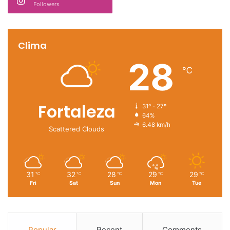
Followers
Clima
28
℃
Fortaleza
31º - 27º
64%
6.48 km/h
Scattered Clouds
31
32
28
29
29
℃
℃
℃
℃
℃
Fri
Sat
Sun
Mon
Tue
Popular
Recent
Comments