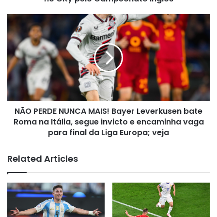
Inglês
NÃO
PERDE
NUNCA
MAIS!
Bayer
Leverkusen
bate
Roma
na
NÃO PERDE NUNCA MAIS! Bayer Leverkusen bate
Itália,
segue
Roma na Itália, segue invicto e encaminha vaga
invicto
para final da Liga Europa; veja
e
encaminha
Related Articles
vaga
para
final
da
Liga
Europa;