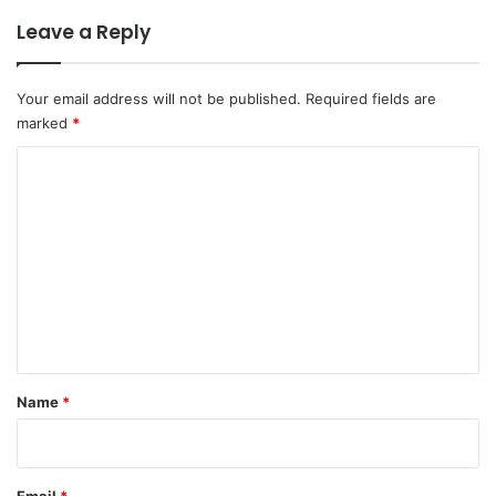
Leave a Reply
Your email address will not be published.
Required fields are
marked
*
C
o
m
m
e
n
t
*
Name
*