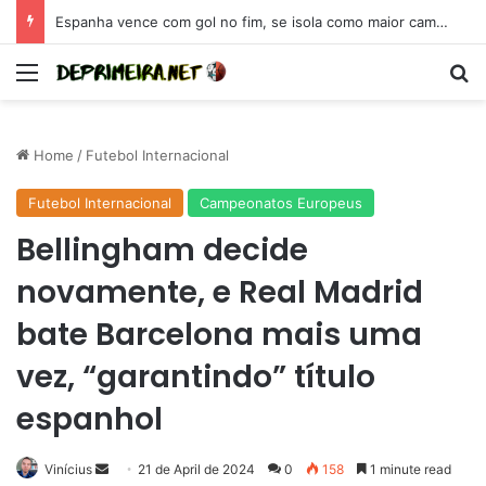
Espanha vence com gol no fim, se isola como maior campeã da Eurocopa e se coloca como candidata para 2026
Menu
Se
Home
/
Futebol Internacional
Futebol Internacional
Campeonatos Europeus
Bellingham decide
novamente, e Real Madrid
bate Barcelona mais uma
vez, “garantindo” título
espanhol
Send
Vinícius
21 de April de 2024
0
158
1 minute read