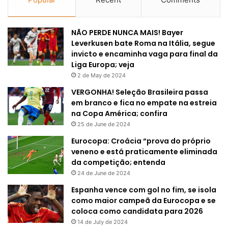
NÃO PERDE NUNCA MAIS! Bayer
Leverkusen bate Roma na Itália, segue
invicto e encaminha vaga para final da
Liga Europa; veja
2 de May de 2024
VERGONHA! Seleção Brasileira passa
em branco e fica no empate na estreia
na Copa América; confira
25 de June de 2024
Eurocopa: Croácia “prova do próprio
veneno e está praticamente eliminada
da competição; entenda
24 de June de 2024
Espanha vence com gol no fim, se isola
como maior campeã da Eurocopa e se
coloca como candidata para 2026
14 de July de 2024