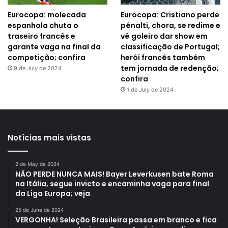
Eurocopa: molecada
Eurocopa: Cristiano perde
espanhola chuta o
pênalti, chora, se redime e
traseiro francês e
vê goleiro dar show em
garante vaga na final da
classificação de Portugal;
competição; confira
herói francês também
tem jornada de redenção;
9 de July de 2024
confira
1 de July de 2024
Notícias mais vistas
2 de May de 2024
NÃO PERDE NUNCA MAIS! Bayer Leverkusen bate Roma
na Itália, segue invicto e encaminha vaga para final
da Liga Europa; veja
25 de June de 2024
VERGONHA! Seleção Brasileira passa em branco e fica