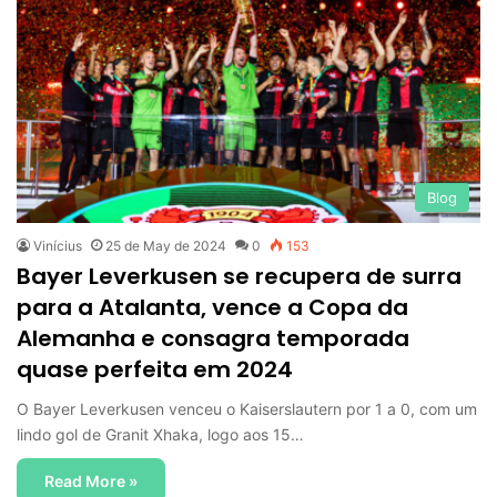
f
o
r
:
Blog
Vinícius
25 de May de 2024
0
153
Bayer Leverkusen se recupera de surra
para a Atalanta, vence a Copa da
Alemanha e consagra temporada
quase perfeita em 2024
O Bayer Leverkusen venceu o Kaiserslautern por 1 a 0, com um
lindo gol de Granit Xhaka, logo aos 15…
Read More »