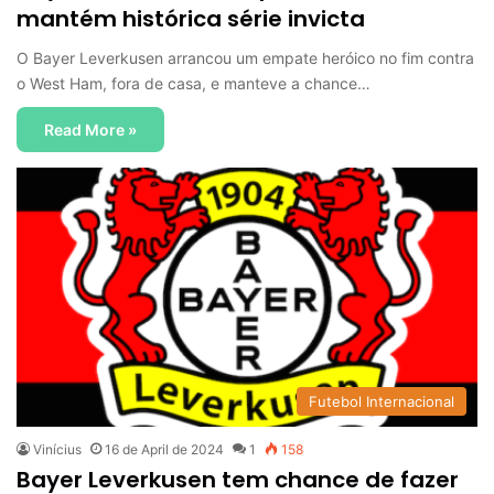
mantém histórica série invicta
O Bayer Leverkusen arrancou um empate heróico no fim contra
o West Ham, fora de casa, e manteve a chance…
Read More »
Futebol Internacional
Vinícius
16 de April de 2024
1
158
Bayer Leverkusen tem chance de fazer