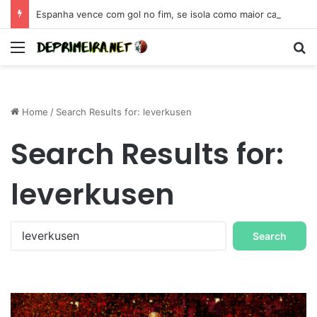
Espanha vence com gol no fim, se isola como maior campeã da Eurocopa e se coloca como candidata para 2026
Menu
S
Home
/
Search Results for: leverkusen
Search Results for:
leverkusen
S
e
a
r
c
h