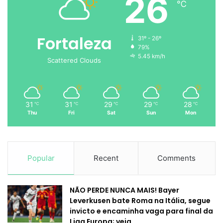
26
℃
Fortaleza
31º - 26º
79%
5.45 km/h
Scattered Clouds
31
31
29
29
28
℃
℃
℃
℃
℃
Thu
Fri
Sat
Sun
Mon
Popular
Recent
Comments
NÃO PERDE NUNCA MAIS! Bayer
Leverkusen bate Roma na Itália, segue
invicto e encaminha vaga para final da
Liga Europa; veja