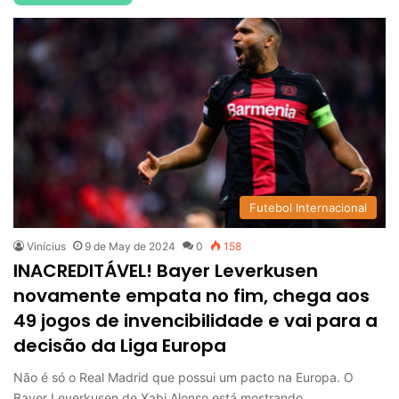
Futebol Internacional
Vinícius
9 de May de 2024
0
158
INACREDITÁVEL! Bayer Leverkusen
novamente empata no fim, chega aos
49 jogos de invencibilidade e vai para a
decisão da Liga Europa
Não é só o Real Madrid que possui um pacto na Europa. O
Bayer Leverkusen de Xabi Alonso está mostrando…