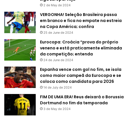
2 de May de 2024
VERGONHA! Seleção Brasileira passa
em branco e fica no empate na estreia
na Copa América; confira
25 de June de 2024
Eurocopa: Croácia “prova do próprio
veneno e está praticamente eliminada
da competição; entenda
24 de June de 2024
Espanha vence com gol no fim, se isola
como maior campeã da Eurocopa e se
coloca como candidata para 2026
14 de July de 2024
FIM DE UMA ERA! Reus deixará o Borussia
Dortmund no fim da temporada
3 de May de 2024