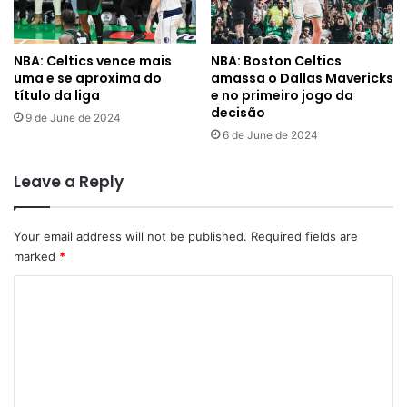
NBA: Celtics vence mais
NBA: Boston Celtics
uma e se aproxima do
amassa o Dallas Mavericks
título da liga
e no primeiro jogo da
decisão
9 de June de 2024
6 de June de 2024
Leave a Reply
Your email address will not be published.
Required fields are
marked
*
C
o
m
m
e