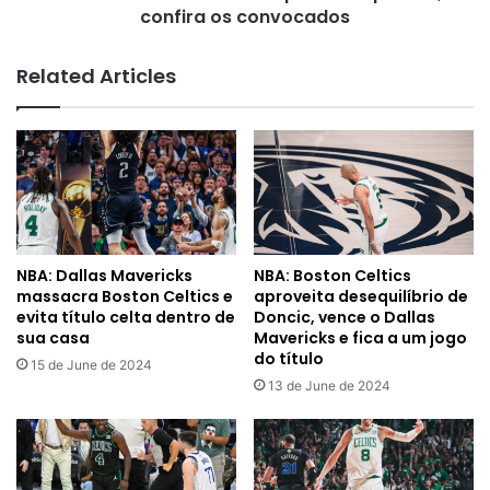
confira
confira os convocados
os
convocados
Related Articles
NBA: Dallas Mavericks
NBA: Boston Celtics
massacra Boston Celtics e
aproveita desequilíbrio de
evita título celta dentro de
Doncic, vence o Dallas
sua casa
Mavericks e fica a um jogo
do título
15 de June de 2024
13 de June de 2024