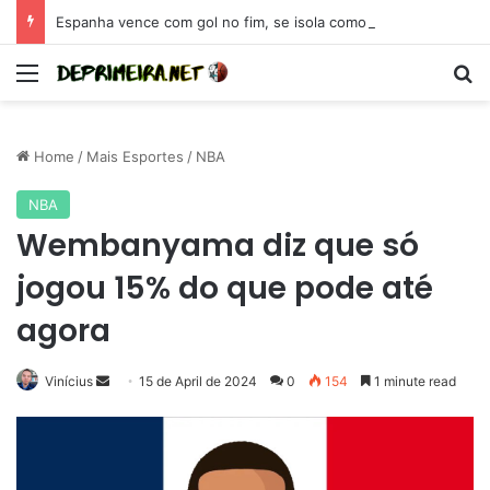
Espanha vence com gol no fim, se isola como maior campeã da Eurocopa e se coloca como candidata para 2026
Menu
Se
Home
/
Mais Esportes
/
NBA
NBA
Wembanyama diz que só
jogou 15% do que pode até
agora
Send
Vinícius
15 de April de 2024
0
154
1 minute read
an
email