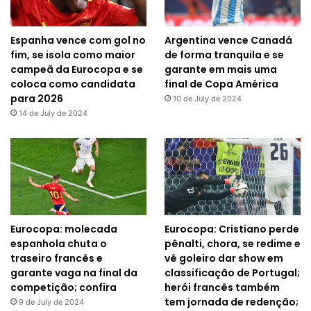
Espanha vence com gol no
Argentina vence Canadá
fim, se isola como maior
de forma tranquila e se
campeã da Eurocopa e se
garante em mais uma
coloca como candidata
final de Copa América
para 2026
10 de July de 2024
14 de July de 2024
Eurocopa: molecada
Eurocopa: Cristiano perde
espanhola chuta o
pênalti, chora, se redime e
traseiro francês e
vê goleiro dar show em
garante vaga na final da
classificação de Portugal;
competição; confira
herói francês também
tem jornada de redenção;
9 de July de 2024