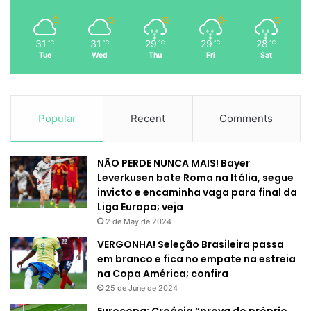
31
31
29
29
28
℃
℃
℃
℃
℃
Tue
Wed
Thu
Fri
Sat
Popular
Recent
Comments
NÃO PERDE NUNCA MAIS! Bayer
Leverkusen bate Roma na Itália, segue
invicto e encaminha vaga para final da
Liga Europa; veja
2 de May de 2024
VERGONHA! Seleção Brasileira passa
em branco e fica no empate na estreia
na Copa América; confira
25 de June de 2024