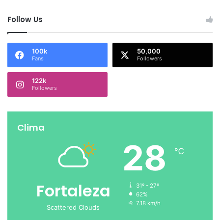
Follow Us
100k
50,000
Fans
Followers
122k
Followers
Clima
28
℃
Fortaleza
31º - 27º
62%
7.18 km/h
Scattered Clouds