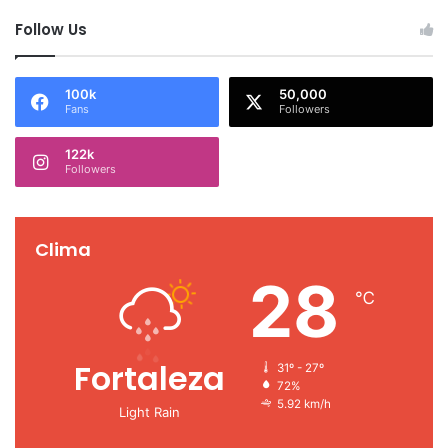
Follow Us
100k
50,000
Fans
Followers
122k
Followers
Clima
28
℃
Fortaleza
31º - 27º
72%
5.92 km/h
Light Rain