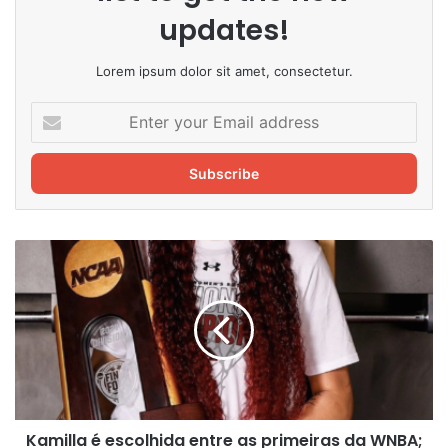
updates!
Lorem ipsum dolor sit amet, consectetur.
Enter
your
Email
address
Kamilla
é
escolhida
entre
as
primeiras
da
WNBA;
confira
Kamilla é escolhida entre as primeiras da WNBA;