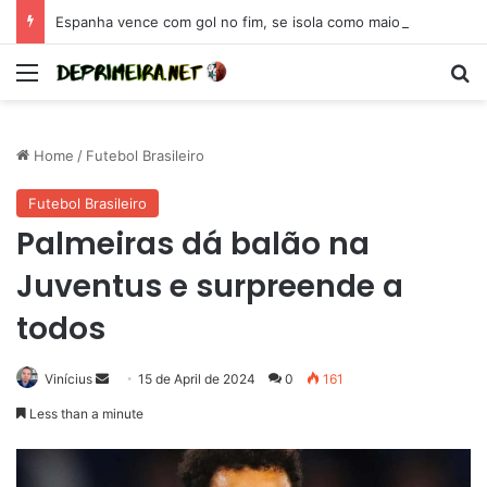
Espanha vence com gol no fim, se isola como maior campeã da Eurocopa e se coloca como candidata para 2026
Menu
Se
Home
/
Futebol Brasileiro
Futebol Brasileiro
Palmeiras dá balão na
Juventus e surpreende a
todos
Send
Vinícius
15 de April de 2024
0
161
an
Less than a minute
email