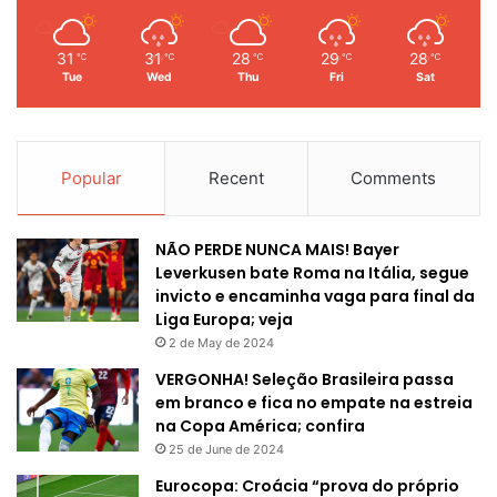
31
31
28
29
28
℃
℃
℃
℃
℃
Tue
Wed
Thu
Fri
Sat
Popular
Recent
Comments
NÃO PERDE NUNCA MAIS! Bayer
Leverkusen bate Roma na Itália, segue
invicto e encaminha vaga para final da
Liga Europa; veja
2 de May de 2024
VERGONHA! Seleção Brasileira passa
em branco e fica no empate na estreia
na Copa América; confira
25 de June de 2024
Eurocopa: Croácia “prova do próprio