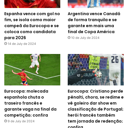
Espanha vence com gol no
Argentina vence Canadá
fim, se isola como maior
de forma tranquila e se
campeã da Eurocopa e se
garante em mais uma
coloca como candidata
final de Copa América
para 2026
10 de July de 2024
14 de July de 2024
Eurocopa: molecada
Eurocopa: Cristiano perde
espanhola chuta o
pênalti, chora, se redime e
traseiro francês e
vê goleiro dar show em
garante vaga na final da
classificação de Portugal;
competição; confira
herói francês também
tem jornada de redenção;
9 de July de 2024
confira