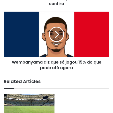
confira
Wembanyama
diz
que
só
jogou
15%
do
que
pode
Wembanyama diz que só jogou 15% do que
até
agora
pode até agora
Related Articles