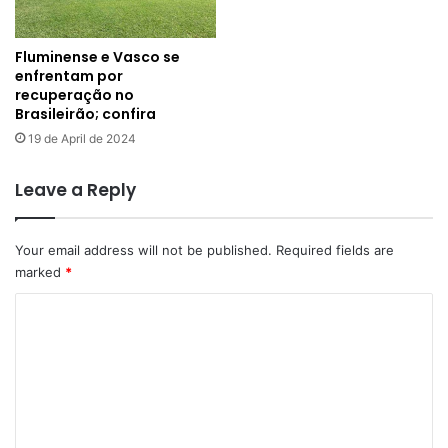
Fluminense e Vasco se
enfrentam por
recuperação no
Brasileirão; confira
19 de April de 2024
Leave a Reply
Your email address will not be published.
Required fields are
marked
*
C
o
m
m
e