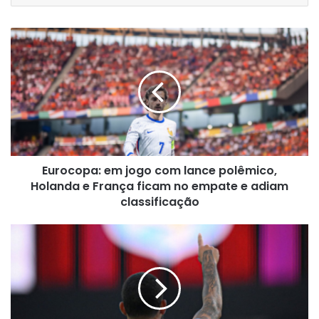
Eurocopa:
em
jogo
com
lance
polêmico,
Holanda
e
França
Eurocopa: em jogo com lance polêmico,
ficam
no
Holanda e França ficam no empate e adiam
empate
classificação
e
adiam
Juventus
classificação
fecha
com
craque
brasileiro
que