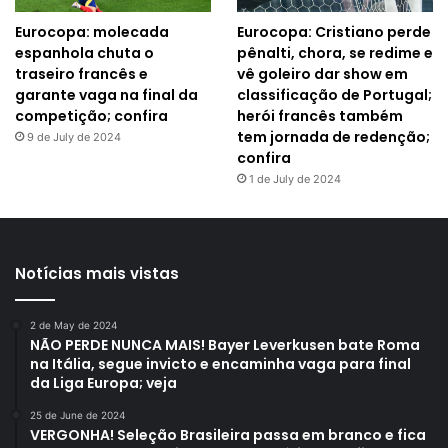
Eurocopa: molecada
Eurocopa: Cristiano perde
espanhola chuta o
pênalti, chora, se redime e
traseiro francês e
vê goleiro dar show em
garante vaga na final da
classificação de Portugal;
competição; confira
herói francês também
tem jornada de redenção;
9 de July de 2024
confira
1 de July de 2024
Notícias mais vistas
2 de May de 2024
NÃO PERDE NUNCA MAIS! Bayer Leverkusen bate Roma
na Itália, segue invicto e encaminha vaga para final
da Liga Europa; veja
25 de June de 2024
VERGONHA! Seleção Brasileira passa em branco e fica