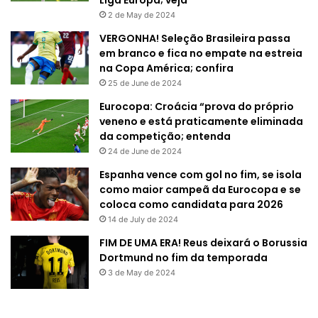
Liga Europa; veja
2 de May de 2024
VERGONHA! Seleção Brasileira passa
em branco e fica no empate na estreia
na Copa América; confira
25 de June de 2024
Eurocopa: Croácia “prova do próprio
veneno e está praticamente eliminada
da competição; entenda
24 de June de 2024
Espanha vence com gol no fim, se isola
como maior campeã da Eurocopa e se
coloca como candidata para 2026
14 de July de 2024
FIM DE UMA ERA! Reus deixará o Borussia
Dortmund no fim da temporada
3 de May de 2024