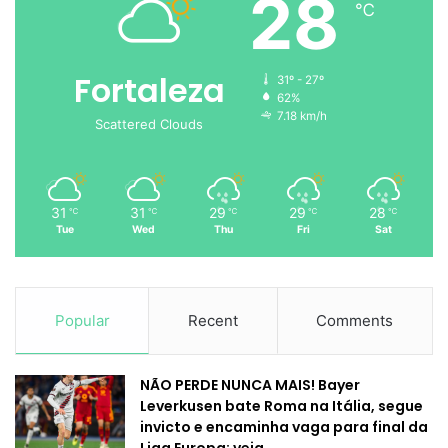
28
℃
Fortaleza
31º - 27º
62%
7.18 km/h
Scattered Clouds
31
31
29
29
28
℃
℃
℃
℃
℃
Tue
Wed
Thu
Fri
Sat
Popular
Recent
Comments
NÃO PERDE NUNCA MAIS! Bayer
Leverkusen bate Roma na Itália, segue
invicto e encaminha vaga para final da