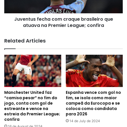
atuava
na
Premier
Juventus fecha com craque brasileiro que
League;
confira
atuava na Premier League; confira
Related Articles
Manchester United faz
Espanha vence com gol no
“camisa pesar” no fim do
fim, se isola como maior
jogo, conta com gol de
campeã da Eurocopa e se
estreante e vence na
coloca como candidata
estreia da Premier League;
para 2026
confira
14 de July de 2024
16 de August de 2024