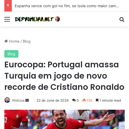
Espanha vence com gol no fim, se isola como maior campeã da Eurocopa e se coloca como candidata para 2026
Menu
Se
Home
/
Blog
Blog
Eurocopa: Portugal amassa
Turquia em jogo de novo
recorde de Cristiano Ronaldo
Send
Vinícius
22 de June de 2024
0
155
1 minute read
an
email