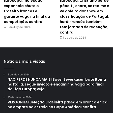
Eurocopa: molecada
Eurocopa: Cristiano perde
espanhola chuta o
pênalti, chora, se redime e
traseiro francês e
vê goleiro dar show em
garante vaga na final da
classificação de Portugal;
competição; confira
herói francês também
tem jornada de redenção;
9 de July de 2024
confira
1 de July de 2024
Notícias mais vistas
2 de May de 2024
NÃO PERDE NUNCA MAIS! Bayer Leverkusen bate Roma
na Itália, segue invicto e encaminha vaga para final
da Liga Europa; veja
25 de June de 2024
VERGONHA! Seleção Brasileira passa em branco e fica
no empate na estreia na Copa América; confira