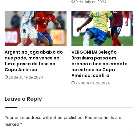
9 de July de 2024
Argentina joga abaixo do
VERGONHA! Seleção
que pode, mas vence no
Brasileira passa em
fim e passa de fase na
branco e fica no empate
Copa América
na estreia na Copa
América; confira
26 de June de 2024
25 de June de 2024
Leave a Reply
Your email address will not be published.
Required fields are
marked
*
C