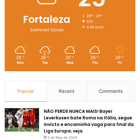
Fortaleza
29º - 25º
81%
4.89 km/h
Scattered Clouds
29
28
29
29
29
℃
℃
℃
℃
℃
Mon
Tue
Wed
Thu
Fri
Popular
Recent
Comments
NÃO PERDE NUNCA MAIS! Bayer
Leverkusen bate Roma na Itália, segue
invicto e encaminha vaga para final da
Liga Europa; veja
2 de May de 2024