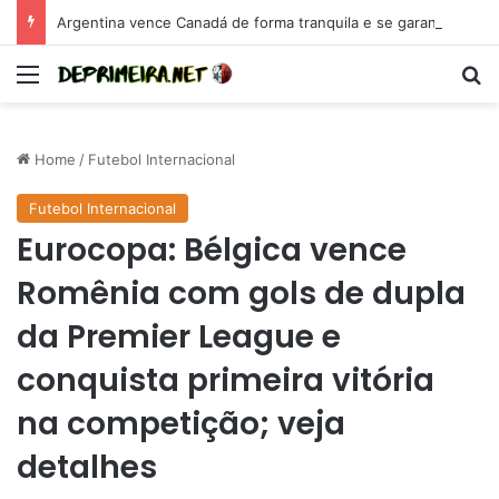
Argentina vence Canadá de forma tranquila e se garante em mais uma final de Copa América
Menu
Se
Home
/
Futebol Internacional
Futebol Internacional
Eurocopa: Bélgica vence
Romênia com gols de dupla
da Premier League e
conquista primeira vitória
na competição; veja
detalhes