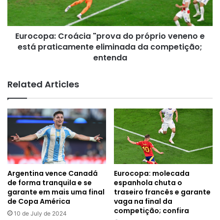
e
está
praticamente
Eurocopa: Croácia "prova do próprio veneno e
eliminada
da
está praticamente eliminada da competição;
competição;
entenda
entenda
Related Articles
Argentina vence Canadá
Eurocopa: molecada
de forma tranquila e se
espanhola chuta o
garante em mais uma final
traseiro francês e garante
de Copa América
vaga na final da
competição; confira
10 de July de 2024