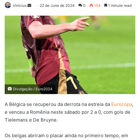
Send
Vinícius
22 de June de 2024
0
154
1 minute read
an
email
Divulgação / Euro2024
A Bélgica se recuperou da derrota na estreia da
Eurocopa
,
e venceu a Romênia neste sábado por 2 a 0, com gols de
Tielemans e De Bruyne.
Os belgas abriram o placar ainda no primeiro tempo, em