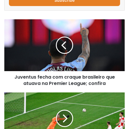
address
Juventus
fecha
com
craque
brasileiro
que
atuava
na
Premier
Juventus fecha com craque brasileiro que
League;
confira
atuava na Premier League; confira
Eurocopa:
Croácia
"prova
do
próprio
veneno