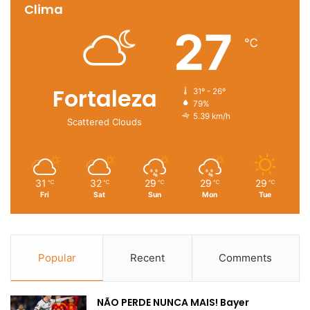
Clima
27
℃
Fortaleza
31º - 26º
79%
5.39 km/h
Scattered Clouds
31
32
29
29
29
℃
℃
℃
℃
℃
Fri
Sat
Sun
Mon
Tue
Popular
Recent
Comments
NÃO PERDE NUNCA MAIS! Bayer