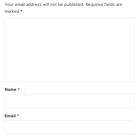
Your email address will not be published.
Required fields are
marked
*
C
o
m
m
e
n
t
*
Name
*
Email
*