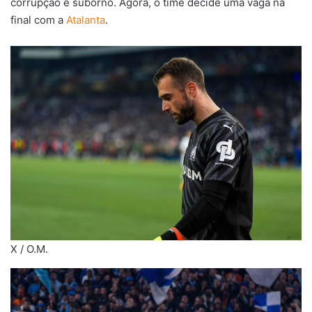
corrupção e suborno. Agora, o time decide uma vaga na
final com a
Atalanta
.
X / O.M.