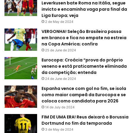
Leverkusen bate Roma na Itália, segue
invicto e encaminha vaga para final da
Liga Europa; veja
2 de May de 2024
VERGONHA! Seleção Brasileira passa
em branco e fica no empate na estreia
na Copa América; confira
25 de June de 2024
Eurocopa: Croácia “prova do próprio
veneno e está praticamente eliminada
da competição; entenda
24 de June de 2024
Espanha vence com gol no fim, se isola
como maior campeã da Eurocopa e se
coloca como candidata para 2026
14 de July de 2024
FIM DE UMA ERA! Reus deixará o Borussia
Dortmund no fim da temporada
3 de May de 2024