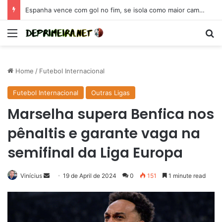
Espanha vence com gol no fim, se isola como maior campeã da Eurocopa e se coloca como candidata para 2026
Menu
Se
Home
/
Futebol Internacional
Futebol Internacional
Outras Ligas
Marselha supera Benfica nos
pênaltis e garante vaga na
semifinal da Liga Europa
Send
Vinícius
19 de April de 2024
0
151
1 minute read
an
email