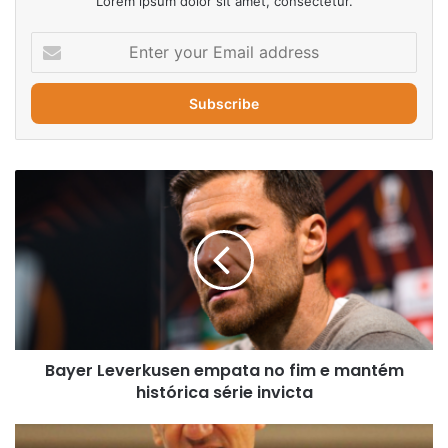
Lorem ipsum dolor sit amet, consectetur.
Enter
your
Email
address
Bayer
Leverkusen
empata
no
fim
e
mantém
histórica
série
Bayer Leverkusen empata no fim e mantém
invicta
histórica série invicta
Seleção