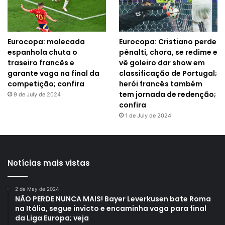
Eurocopa: molecada
Eurocopa: Cristiano perde
espanhola chuta o
pênalti, chora, se redime e
traseiro francês e
vê goleiro dar show em
garante vaga na final da
classificação de Portugal;
competição; confira
herói francês também
tem jornada de redenção;
9 de July de 2024
confira
1 de July de 2024
Notícias mais vistas
2 de May de 2024
NÃO PERDE NUNCA MAIS! Bayer Leverkusen bate Roma
na Itália, segue invicto e encaminha vaga para final
da Liga Europa; veja