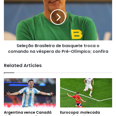
Brasileira
de
basquete
troca
o
comando
na
véspera
Seleção Brasileira de basquete troca o
do
Pré-
comando na véspera do Pré-Olímpico; confira
Olímpico;
confira
Related Articles
Argentina vence Canadá
Eurocopa: molecada