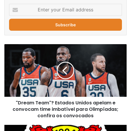
Enter
your
Email
address
"Dream
Team"?
Estados
Unidos
apelam
e
convocam
time
imbatível
"Dream Team"? Estados Unidos apelam e
para
Olimpíadas;
convocam time imbatível para Olimpíadas;
confira
confira os convocados
os
convocados
Bayer