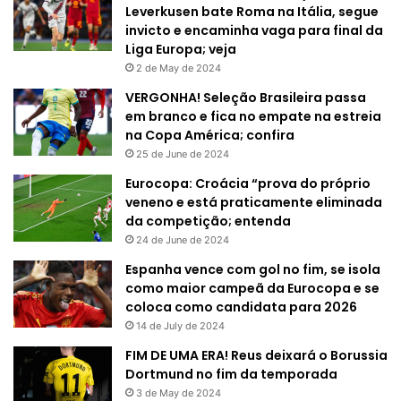
Leverkusen bate Roma na Itália, segue
invicto e encaminha vaga para final da
Liga Europa; veja
2 de May de 2024
VERGONHA! Seleção Brasileira passa
em branco e fica no empate na estreia
na Copa América; confira
25 de June de 2024
Eurocopa: Croácia “prova do próprio
veneno e está praticamente eliminada
da competição; entenda
24 de June de 2024
Espanha vence com gol no fim, se isola
como maior campeã da Eurocopa e se
coloca como candidata para 2026
14 de July de 2024
FIM DE UMA ERA! Reus deixará o Borussia
Dortmund no fim da temporada
3 de May de 2024