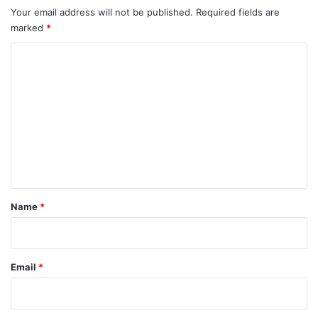
Your email address will not be published.
Required fields are
marked
*
C
o
m
m
e
n
t
*
Name
*
Email
*