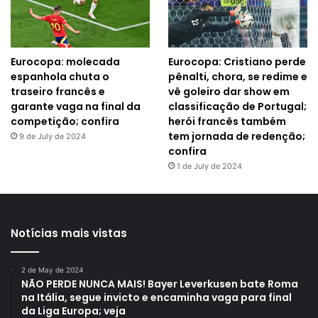
Eurocopa: molecada
Eurocopa: Cristiano perde
espanhola chuta o
pênalti, chora, se redime e
traseiro francês e
vê goleiro dar show em
garante vaga na final da
classificação de Portugal;
competição; confira
herói francês também
tem jornada de redenção;
9 de July de 2024
confira
1 de July de 2024
Notícias mais vistas
2 de May de 2024
NÃO PERDE NUNCA MAIS! Bayer Leverkusen bate Roma
na Itália, segue invicto e encaminha vaga para final
da Liga Europa; veja