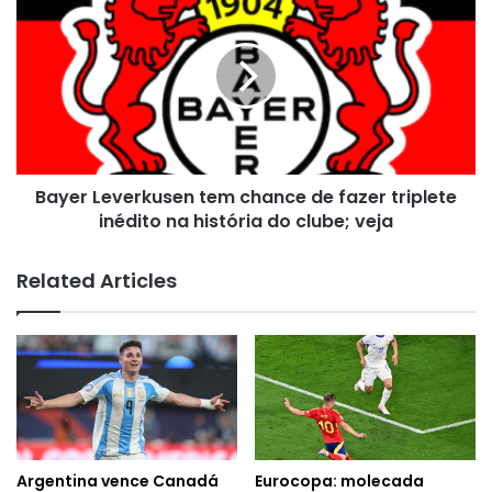
Leverkusen
tem
chance
de
fazer
triplete
inédito
na
Bayer Leverkusen tem chance de fazer triplete
história
do
inédito na história do clube; veja
clube;
veja
Related Articles
Argentina vence Canadá
Eurocopa: molecada