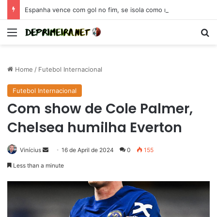
Espanha vence com gol no fim, se isola como maior campeã da Eurocopa e se coloca como candidata para 2026
Menu
Se
Home
/
Futebol Internacional
Futebol Internacional
Com show de Cole Palmer,
Chelsea humilha Everton
Send
Vinícius
16 de April de 2024
0
155
an
Less than a minute
email