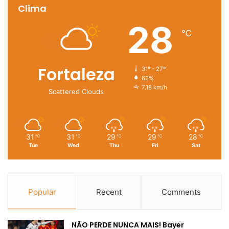
Clima
28
℃
Fortaleza
31º - 27º
62%
7.18 km/h
Scattered Clouds
31
31
29
29
28
℃
℃
℃
℃
℃
Tue
Wed
Thu
Fri
Sat
Popular
Recent
Comments
NÃO PERDE NUNCA MAIS! Bayer