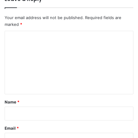
Your email address will not be published.
Required fields are
marked
*
C
o
m
m
e
n
t
*
Name
*
Email
*