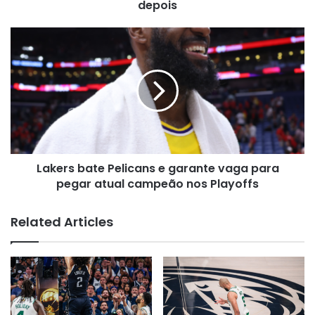
de
depois
Champions
11
Lakers
anos
bate
depois
Pelicans
e
garante
vaga
para
pegar
atual
Lakers bate Pelicans e garante vaga para
campeão
nos
pegar atual campeão nos Playoffs
Playoffs
Related Articles