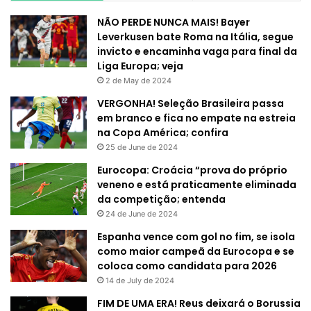
NÃO PERDE NUNCA MAIS! Bayer
Leverkusen bate Roma na Itália, segue
invicto e encaminha vaga para final da
Liga Europa; veja
2 de May de 2024
VERGONHA! Seleção Brasileira passa
em branco e fica no empate na estreia
na Copa América; confira
25 de June de 2024
Eurocopa: Croácia “prova do próprio
veneno e está praticamente eliminada
da competição; entenda
24 de June de 2024
Espanha vence com gol no fim, se isola
como maior campeã da Eurocopa e se
coloca como candidata para 2026
14 de July de 2024
FIM DE UMA ERA! Reus deixará o Borussia