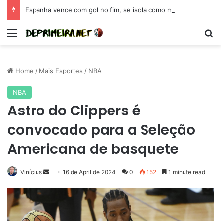
Espanha vence com gol no fim, se isola como maior campeã da Eurocopa e se coloca como candidata para 2026
Menu
Se
Home
/
Mais Esportes
/
NBA
NBA
Astro do Clippers é
convocado para a Seleção
Americana de basquete
Send
Vinícius
16 de April de 2024
0
152
1 minute read
an
email