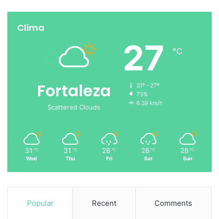
Clima
27
℃
Fortaleza
31º - 27º
73%
6.39 km/h
Scattered Clouds
31
31
28
28
28
℃
℃
℃
℃
℃
Wed
Thu
Fri
Sat
Sun
Popular
Recent
Comments