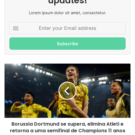
updates!
Lorem ipsum dolor sit amet, consectetur.
Enter
your
Email
address
Borussia
Dortmund
se
supera,
elimina
Atleti
e
retorna
a
Borussia Dortmund se supera, elimina Atleti e
uma
semifinal
retorna a uma semifinal de Champions 11 anos