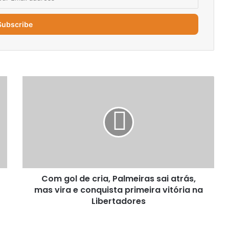
Com
gol
de
cria,
Palmeiras
sai
atrás,
mas
vira
Com gol de cria, Palmeiras sai atrás,
e
conquista
mas vira e conquista primeira vitória na
primeira
Libertadores
vitória
na