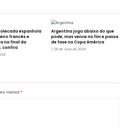
Libertadores
molecada espanhola
Argentina joga abaixo do que
eiro francês e
pode, mas vence no fim e passa
a na final da
de fase na Copa América
 confira
26 de June de 2024
2024
 are marked
*