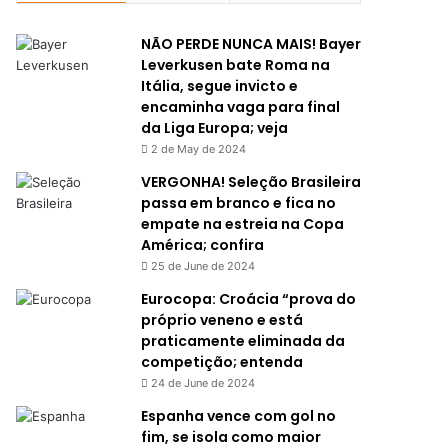
NÃO PERDE NUNCA MAIS! Bayer
Leverkusen bate Roma na
Itália, segue invicto e
encaminha vaga para final
da Liga Europa; veja
2 de May de 2024
VERGONHA! Seleção Brasileira
passa em branco e fica no
empate na estreia na Copa
América; confira
25 de June de 2024
Eurocopa: Croácia “prova do
próprio veneno e está
praticamente eliminada da
competição; entenda
24 de June de 2024
Espanha vence com gol no
fim, se isola como maior