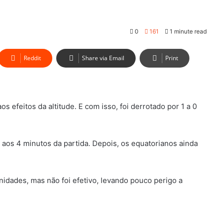
0
161
1 minute read
Reddit
Share via Email
Print
s efeitos da altitude. E com isso, foi derrotado por 1 a 0
 aos 4 minutos da partida. Depois, os equatorianos ainda
nidades, mas não foi efetivo, levando pouco perigo a