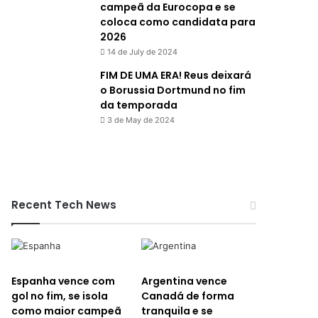
campeã da Eurocopa e se
coloca como candidata para
2026
14 de July de 2024
FIM DE UMA ERA! Reus deixará
o Borussia Dortmund no fim
da temporada
3 de May de 2024
Recent Tech News
Espanha vence com
Argentina vence
gol no fim, se isola
Canadá de forma
como maior campeã
tranquila e se