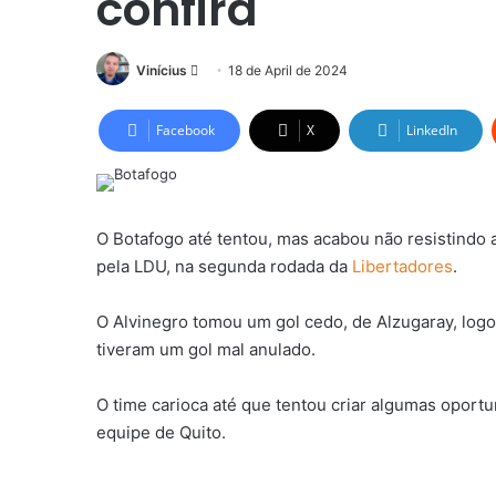
confira
Send
Vinícius
18 de April de 2024
an
email
Facebook
X
LinkedIn
O Botafogo até tentou, mas acabou não resistindo ao
pela LDU, na segunda rodada da
Libertadores
.
O Alvinegro tomou um gol cedo, de Alzugaray, logo
tiveram um gol mal anulado.
O time carioca até que tentou criar algumas oportu
equipe de Quito.