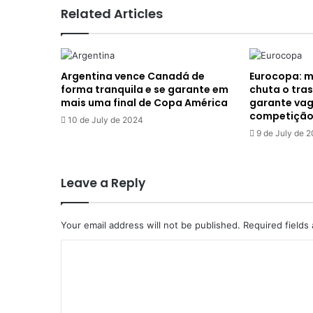
sem
Related Articles
grandes
títulos;
veja
Argentina vence Canadá de
Eurocopa: 
forma tranquila e se garante em
chuta o tras
mais uma final de Copa América
garante vag
competição;
10 de July de 2024
9 de July de 
Leave a Reply
Your email address will not be published.
Required fields
C
o
m
m