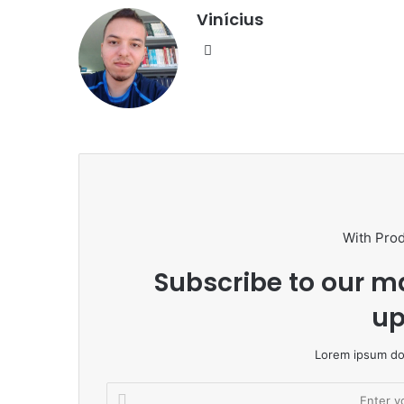
Vinícius
Website
With Pro
Subscribe to our ma
up
Lorem ipsum dol
Enter