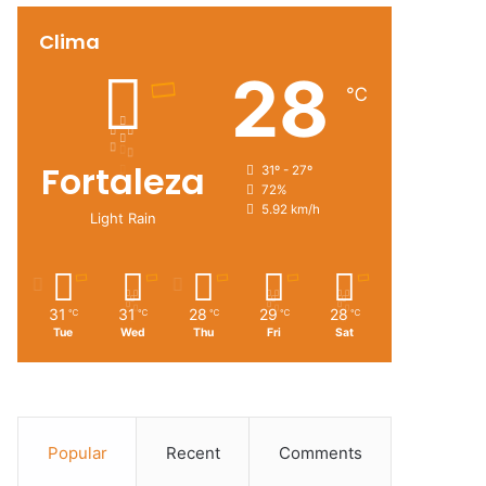
Clima
28
℃
Fortaleza
31º - 27º
72%
5.92 km/h
Light Rain
31
31
28
29
28
℃
℃
℃
℃
℃
Tue
Wed
Thu
Fri
Sat
Popular
Recent
Comments