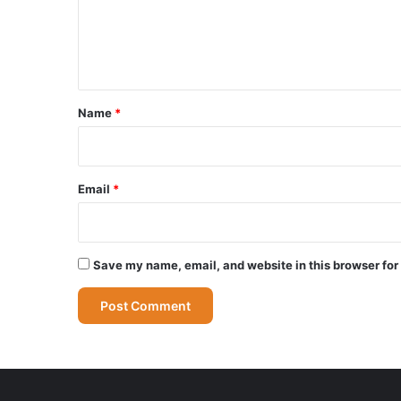
e
n
t
*
Name
*
Email
*
Save my name, email, and website in this browser for