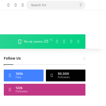
Log In
Sidebar
Switch skin
Search
for
℃
Facebook
X
LinkedIn
Instagram
25
Rio de Janeiro
Follow Us
100k
50,000
Fans
Followers
122k
Followers