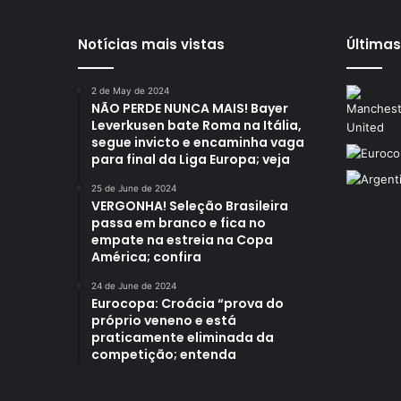
Notícias mais vistas
Últimas
2 de May de 2024
NÃO PERDE NUNCA MAIS! Bayer
Leverkusen bate Roma na Itália,
segue invicto e encaminha vaga
para final da Liga Europa; veja
25 de June de 2024
VERGONHA! Seleção Brasileira
passa em branco e fica no
empate na estreia na Copa
América; confira
24 de June de 2024
Eurocopa: Croácia “prova do
próprio veneno e está
praticamente eliminada da
competição; entenda