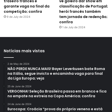
traseiro francês e
vê goleiro dar show em
garante vaga na final da
classificação de Portugal;
competição; confira
herói francês também
tem jornada de redenção;
9 de July de 2024
confira
1 de July de 2024
Notícias mais vistas
2 de May de 2024
NÃO PERDE NUNCA MAIS! Bayer Leverkusen bate Roma
na Itália, segue invicto e encaminha vaga para final
da Liga Europa; veja
25 de June de 2024
VERGONHA! Seleção Brasileira passa em branco e fica
no empate na estreia na Copa América; confira
24 de June de 2024
Eurocopa: Croácia “prova do próprio veneno e está