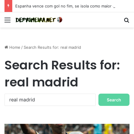
Espanha vence com gol no fim, se isola como maior campeã da Eurocopa e se coloca como candidata para 2026
Menu
S
Home
/
Search Results for: real madrid
Search Results for:
real madrid
S
e
a
r
c
h