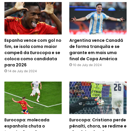
Espanha vence com gol no
Argentina vence Canadá
fim, se isola como maior
de forma tranquila e se
campeã da Eurocopa e se
garante em mais uma
coloca como candidata
final de Copa América
para 2026
10 de July de 2024
14 de July de 2024
Eurocopa: molecada
Eurocopa: Cristiano perde
espanhola chuta o
pênalti, chora, se redime e