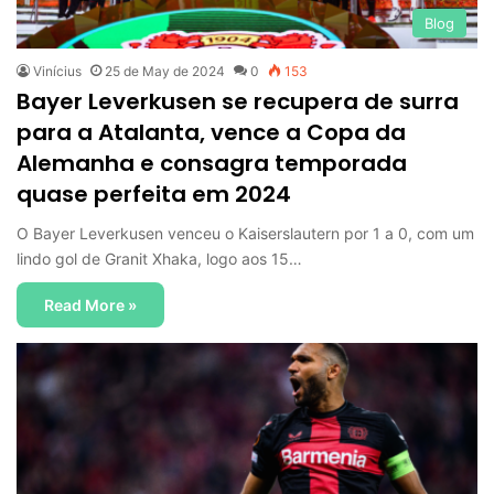
Blog
Vinícius
25 de May de 2024
0
153
Bayer Leverkusen se recupera de surra
para a Atalanta, vence a Copa da
Alemanha e consagra temporada
quase perfeita em 2024
O Bayer Leverkusen venceu o Kaiserslautern por 1 a 0, com um
lindo gol de Granit Xhaka, logo aos 15…
Read More »