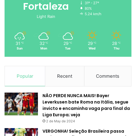
Fortaleza
31º - 27º
80%
5.24 km/h
Light Rain
31
32
29
29
28
℃
℃
℃
℃
℃
Sun
Mon
Tue
Wed
Thu
Popular
Recent
Comments
NÃO PERDE NUNCA MAIS! Bayer
Leverkusen bate Roma na Itália, segue
invicto e encaminha vaga para final da
Liga Europa; veja
2 de May de 2024
VERGONHA! Seleção Brasileira passa