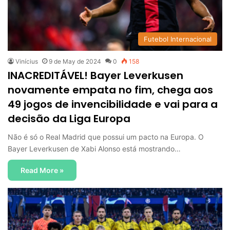
Futebol Internacional
Vinícius
9 de May de 2024
0
158
INACREDITÁVEL! Bayer Leverkusen
novamente empata no fim, chega aos
49 jogos de invencibilidade e vai para a
decisão da Liga Europa
Não é só o Real Madrid que possui um pacto na Europa. O
Bayer Leverkusen de Xabi Alonso está mostrando…
Read More »