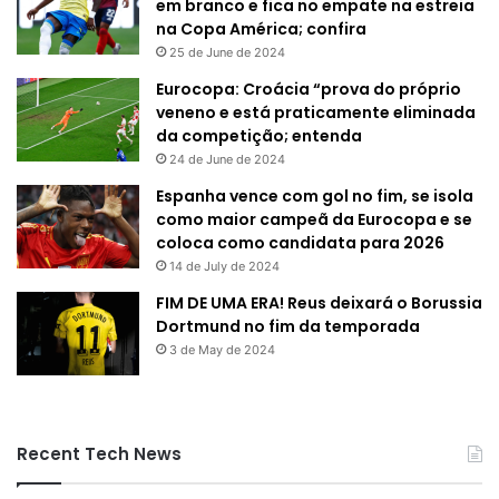
em branco e fica no empate na estreia
na Copa América; confira
25 de June de 2024
Eurocopa: Croácia “prova do próprio
veneno e está praticamente eliminada
da competição; entenda
24 de June de 2024
Espanha vence com gol no fim, se isola
como maior campeã da Eurocopa e se
coloca como candidata para 2026
14 de July de 2024
FIM DE UMA ERA! Reus deixará o Borussia
Dortmund no fim da temporada
3 de May de 2024
Recent Tech News