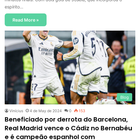
espírito…
Read More »
Blog
Vinícius
4 de May de 2024
0
153
Beneficiado por derrota do Barcelona,
Real Madrid vence o Cádiz no Bernabéu
e é campeão espanhol com