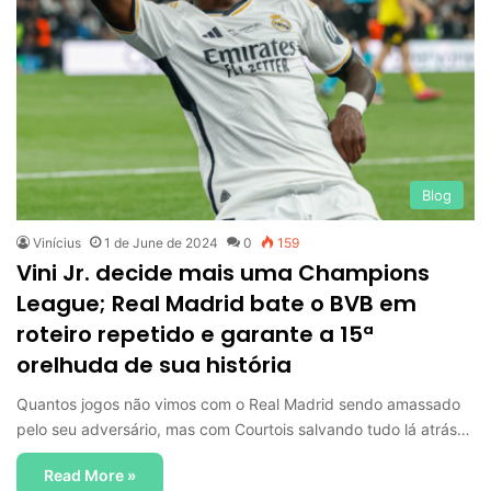
f
o
r
:
Blog
Vinícius
1 de June de 2024
0
159
Vini Jr. decide mais uma Champions
League; Real Madrid bate o BVB em
roteiro repetido e garante a 15ª
orelhuda de sua história
Quantos jogos não vimos com o Real Madrid sendo amassado
pelo seu adversário, mas com Courtois salvando tudo lá atrás…
Read More »