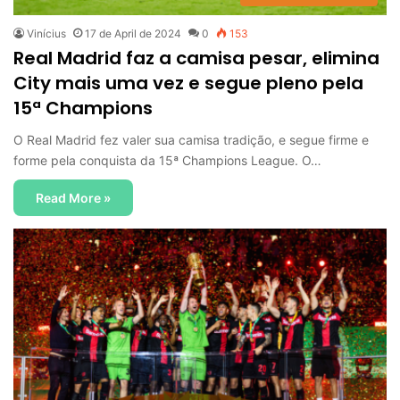
Vinícius
17 de April de 2024
0
153
Real Madrid faz a camisa pesar, elimina
City mais uma vez e segue pleno pela
15ª Champions
O Real Madrid fez valer sua camisa tradição, e segue firme e
forme pela conquista da 15ª Champions League. O…
Read More »