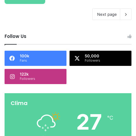
Next page
Follow Us
100k
50,000
Fans
Followers
122k
Followers
Clima
27
℃