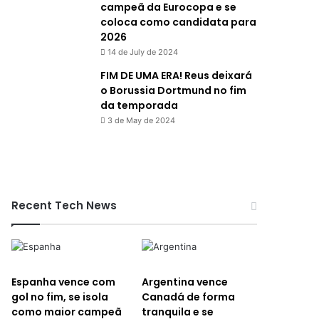
campeã da Eurocopa e se
coloca como candidata para
2026
14 de July de 2024
FIM DE UMA ERA! Reus deixará
o Borussia Dortmund no fim
da temporada
3 de May de 2024
Recent Tech News
Espanha vence com
Argentina vence
gol no fim, se isola
Canadá de forma
como maior campeã
tranquila e se