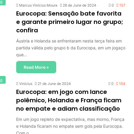
og
h
Marcus Vinícius Moura
26 de June de 2024
0
157
f
Eurocopa: Sensação bate favorita
o
e garante primeiro lugar no grupo;
r
confira
:
Áustria e Holanda se enfrentaram nesta terça feira em
partida válida pelo grupo b da Eurocopa, em um jogaço
que…
Read More »
og
Vinícius
21 de June de 2024
0
154
Eurocopa: em jogo com lance
polêmico, Holanda e França ficam
no empate e adiam classificação
Em um jogo repleto de expectativa, mas morno, França
e Holanda ficaram no empate sem gols pela Eurocopa.
Com o…