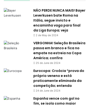
NÃO PERDE NUNCA MAIS! Bayer
Leverkusen bate Roma na
Itália, segue invicto e
encaminha vaga para final
da Liga Europa; veja
2 de May de 2024
VERGONHA! Seleção Brasileira
passa em branco e fica no
empate na estreia na Copa
América; confira
25 de June de 2024
Eurocopa: Croácia “prova do
próprio veneno e está
praticamente eliminada da
competição; entenda
24 de June de 2024
Espanha vence com gol no
fim, se isola como maior