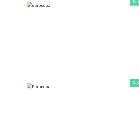
Bl
Bl