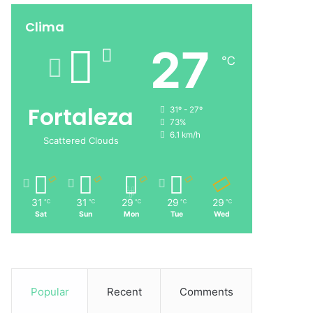
Clima
27
℃
Fortaleza
31º - 27º
73%
6.1 km/h
Scattered Clouds
31
31
29
29
29
℃
℃
℃
℃
℃
Sat
Sun
Mon
Tue
Wed
Popular
Recent
Comments