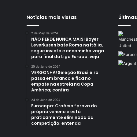
Notícias mais vistas
Últimas
2 de May de 2024
NÃO PERDE NUNCA MAIS! Bayer
Leverkusen bate Roma na Itália,
segue invicto e encaminha vaga
para final da Liga Europa; veja
25 de June de 2024
VERGONHA! Seleção Brasileira
passa em branco e fica no
empate na estreia na Copa
América; confira
24 de June de 2024
Eurocopa: Croácia “prova do
próprio veneno e está
praticamente eliminada da
competição; entenda