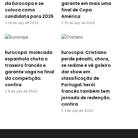
da Eurocopa e se
garante em mais uma
coloca como
final de Copa
candidata para 2026
América
14 de July de 2024
10 de July de 2024
Eurocopa: molecada
Eurocopa: Cristiano
espanhola chuta o
perde pênalti, chora,
traseiro francês e
se redime e vê goleiro
garante vaga na final
dar show em
da competição;
classificação de
confira
Portugal; herói
francês também tem
9 de July de 2024
jornada de redenção;
confira
1 de July de 2024